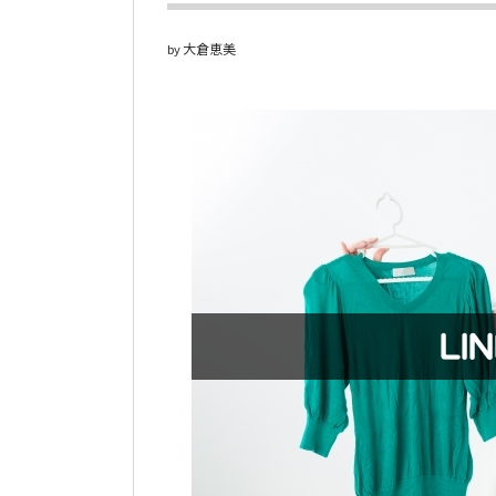
大倉恵美
by