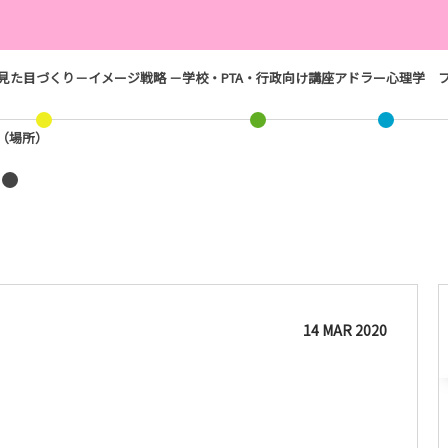
見た目づくり－イメージ戦略 －
学校・PTA・行政向け講座
アドラー心理学
ス（場所）
14
MAR
2020