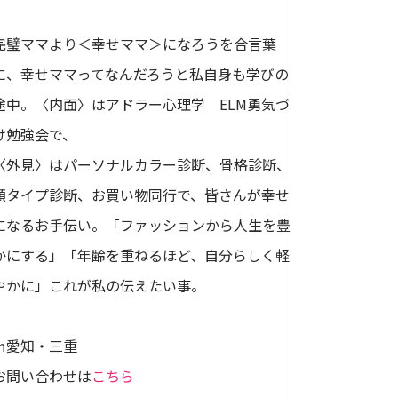
完璧ママより＜幸せママ＞になろうを合言葉
に、幸せママってなんだろうと私自身も学びの
途中。〈内面〉はアドラー心理学 ELM勇気づ
け勉強会で、
〈外見〉はパーソナルカラー診断、骨格診断、
顔タイプ診断、お買い物同行で、皆さんが幸せ
になるお手伝い。「ファッションから人生を豊
かにする」「年齢を重ねるほど、自分らしく軽
やかに」これが私の伝えたい事。
㏌愛知・三重
お問い合わせは
こちら