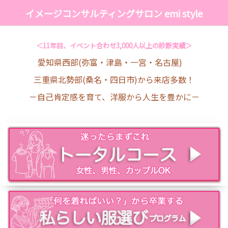
イメージコンサルティングサロン emi style
＜11年目、イベント合わせ3,000人以上の診断実績＞
愛知県西部(弥富・津島・一宮・名古屋)
三重県北勢部(桑名・四日市)から来店多数！
－自己肯定感を育て、洋服から人生を豊かに－