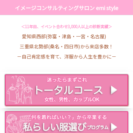
イメージコンサルティングサロン emi style
＜11年目、イベント合わせ3,000人以上の診断実績＞
愛知県西部(弥富・津島・一宮・名古屋)
三重県北勢部(桑名・四日市)から来店多数！
－自己肯定感を育て、洋服から人生を豊かに－