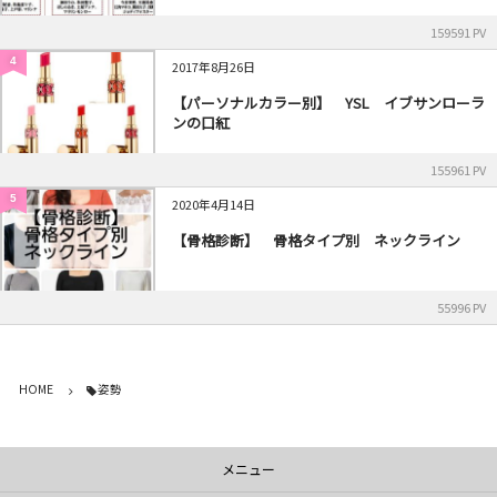
159591 PV
4
2017年8月26日
【パーソナルカラー別】 YSL イブサンローラ
ンの口紅
155961 PV
5
2020年4月14日
【骨格診断】 骨格タイプ別 ネックライン
55996 PV
HOME
姿勢
メニュー