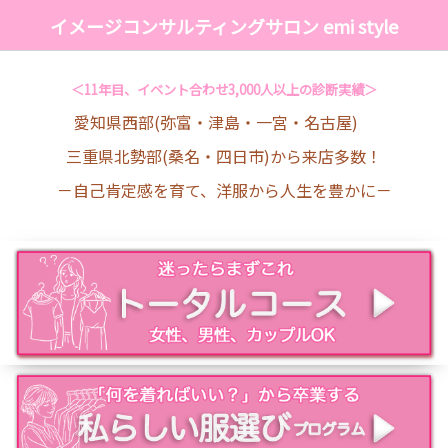
イメージコンサルティングサロン emi style
＜11年目、イベント合わせ3,000人以上の診断実績＞
愛知県西部(弥富・津島・一宮・名古屋)
三重県北勢部(桑名・四日市)から来店多数！
－自己肯定感を育て、洋服から人生を豊かに－