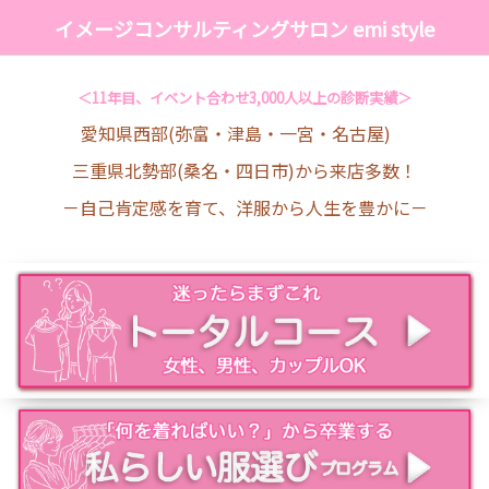
イメージコンサルティングサロン emi style
＜11年目、イベント合わせ3,000人以上の診断実績＞
愛知県西部(弥富・津島・一宮・名古屋)
三重県北勢部(桑名・四日市)から来店多数！
－自己肯定感を育て、洋服から人生を豊かに－