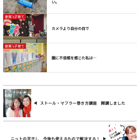
い。
恵美’s子育て
カメラより自分の目で
恵美’s子育て
園に不信感を感じた私は…
ストール・マフラー巻き方講座 開講しました
ニットの平干し 今後も使えるもので解決する！