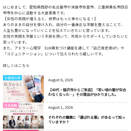
はじめまして、愛知県西部の名古屋市や津島市弥富市、三重県桑名市四日
市市を中心に活動する大倉恵美です。
【女性の笑顔が増えると、世界はもっと幸せになる！】
ありのままの自分を受け入れ、自分の一番身近な洋服を整えることで、
人生も豊かになっていくことを伝えていきたいと思っています。
女性の笑顔を洋服という手段を用いて、外見からサポートしていきたいと
思っています。
また、アドラー心理学 ELM勇気づけ講座を通して「自己肯定感UP」や
「コミュニケーション」について伝えられたら嬉しいです。
詳しくはこちら
お客様の声
August
6
,
2026
【40代・稲沢市からご来店】「若い頃の服が似合
わなくなった…」その理由が分かりました。
外見戦略
August
1
,
2026
それぞれの職業に「選ばれる服」があるって知っ
ていますか？