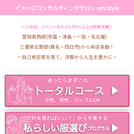
イメージコンサルティングサロン emi style
＜11年目、イベント合わせ3,000人以上の診断実績＞
愛知県西部(弥富・津島・一宮・名古屋)
三重県北勢部(桑名・四日市)から来店多数！
－自己肯定感を育て、洋服から人生を豊かに－