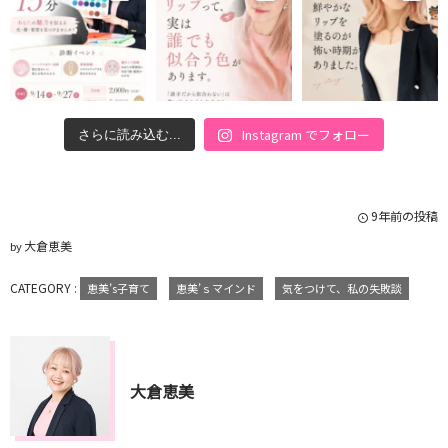
Instagram でフォロー
さらに読み込む...
9年前の投稿
大倉恵美
by
CATEGORY :
恵美’s子育て
恵美’ｓマインド
気をつけて、私の失敗談
大倉恵美