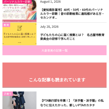
August
1
,
2026
パーソナルカラー診断
【愛知県弥富市】40代・50代・60代のパーソナ
ルカラー診断｜昔の診断結果に違和感がある方・
セカンドオ...
教育
July
28
,
2026
子どもたちの心に届く授業とは？ 名古屋市教育
委員会の研修で学んだこと
大倉恵美の記事一覧
こんな記事も読まれています
子育て
【PTA執行部を卒業！】「派手髪・派手服」の私
なりに伝えたかった、新しいPTAのカタチ