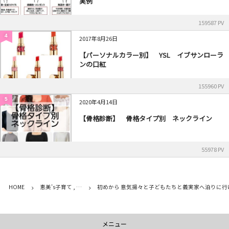
実例
159587 PV
4
2017年8月26日
【パーソナルカラー別】 YSL イブサンローラ
ンの口紅
155960 PV
5
2020年4月14日
【骨格診断】 骨格タイプ別 ネックライン
55978 PV
HOME
恵美’s子育て , …
初めから 意気揚々と子どもたちと義実家へ泊りに行
メニュー