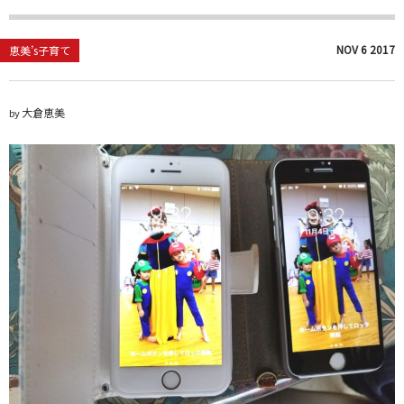
NOV
6
2017
恵美’s子育て
大倉恵美
by