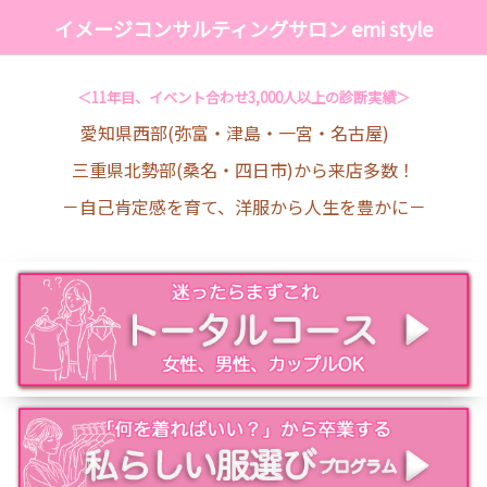
イメージコンサルティングサロン emi style
＜11年目、イベント合わせ3,000人以上の診断実績＞
愛知県西部(弥富・津島・一宮・名古屋)
三重県北勢部(桑名・四日市)から来店多数！
－自己肯定感を育て、洋服から人生を豊かに－