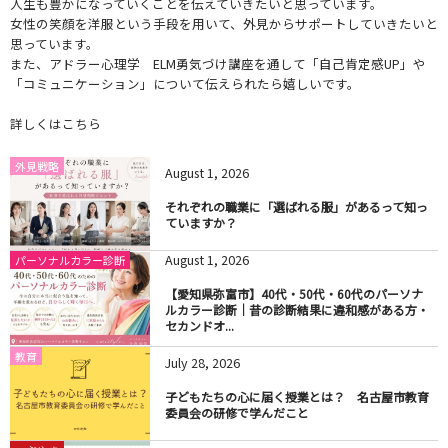
人生も豊かになっていくことを伝えていきたいと思っています。
女性の笑顔を洋服という手段を用いて、外見からサポートしていきたいと
思っています。
また、アドラー心理学 ELM勇気づけ講座を通して「自己肯定感UP」や
「コミュニケーション」について伝えられたら嬉しいです。
詳しくはこちら
外見戦略
August
1
,
2026
それぞれの職業に「選ばれる服」があるって知っ
ていますか？
August
1
,
2026
パーソナルカラー診断
【愛知県弥富市】40代・50代・60代のパーソナ
ルカラー診断｜昔の診断結果に違和感がある方・
セカンドオ...
教育
July
28
,
2026
子どもたちの心に届く授業とは？ 名古屋市教育
委員会の研修で学んだこと