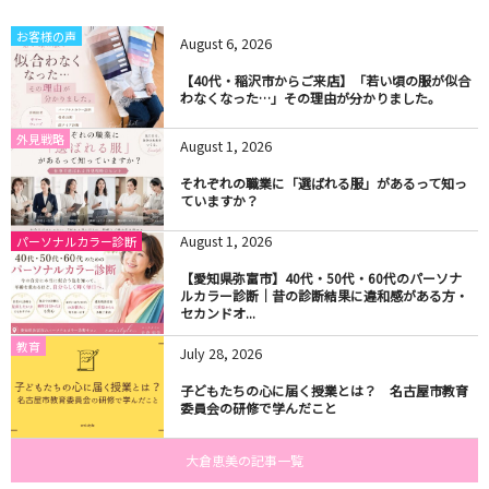
お客様の声
August
6
,
2026
【40代・稲沢市からご来店】「若い頃の服が似合
わなくなった…」その理由が分かりました。
外見戦略
August
1
,
2026
それぞれの職業に「選ばれる服」があるって知っ
ていますか？
August
1
,
2026
パーソナルカラー診断
【愛知県弥富市】40代・50代・60代のパーソナ
ルカラー診断｜昔の診断結果に違和感がある方・
セカンドオ...
教育
July
28
,
2026
子どもたちの心に届く授業とは？ 名古屋市教育
委員会の研修で学んだこと
大倉恵美の記事一覧