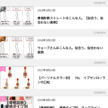
193092 PV
2
2016年3月21日
骨格診断ストレートはこんな人。【似合う、似
合わない実例】
179928 PV
3
2016年3月23日
ウェーブさんはこんな人。似合う、似合わない
実例
159589 PV
4
2017年8月26日
【パーソナルカラー別】 YSL イブサンローラ
ンの口紅
155960 PV
5
2020年4月14日
【骨格診断】 骨格タイプ別 ネックライン