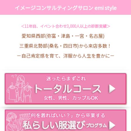
イメージコンサルティングサロン emi style
＜11年目、イベント合わせ3,000人以上の診断実績＞
愛知県西部(弥富・津島・一宮・名古屋)
三重県北勢部(桑名・四日市)から来店多数！
－自己肯定感を育て、洋服から人生を豊かに－