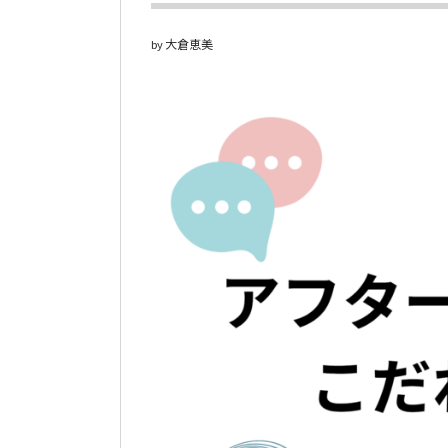
大倉恵美
by