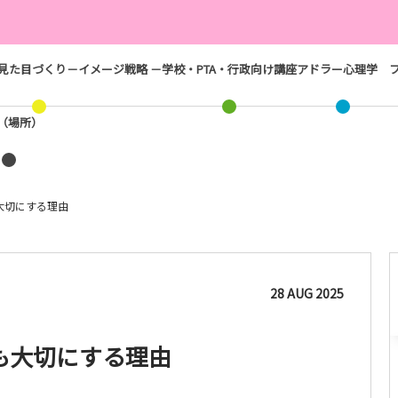
見た目づくり－イメージ戦略 －
学校・PTA・行政向け講座
アドラー心理学
ス（場所）
大切にする理由
28
AUG
2025
も大切にする理由