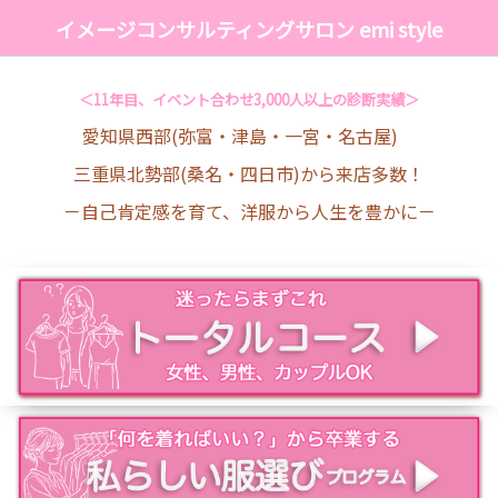
イメージコンサルティングサロン emi style
＜11年目、イベント合わせ3,000人以上の診断実績＞
愛知県西部(弥富・津島・一宮・名古屋)
三重県北勢部(桑名・四日市)から来店多数！
－自己肯定感を育て、洋服から人生を豊かに－