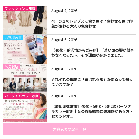
ファッション豆知識
August
9
,
2026
ベージュのトップスに合う色は？合わせる色で印
象が変わる大人の色合わせ
お客様の声
August
6
,
2026
【40代・稲沢市からご来店】「若い頃の服が似合
わなくなった…」その理由が分かりました。
外見戦略
August
1
,
2026
それぞれの職業に「選ばれる服」があるって知っ
ていますか？
August
1
,
2026
パーソナルカラー診断
【愛知県弥富市】40代・50代・60代のパーソナ
ルカラー診断｜昔の診断結果に違和感がある方・
セカンドオ...
大倉恵美の記事一覧