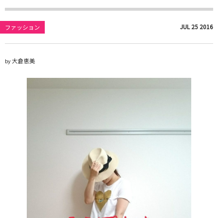
JUL
25
2016
ファッション
大倉恵美
by