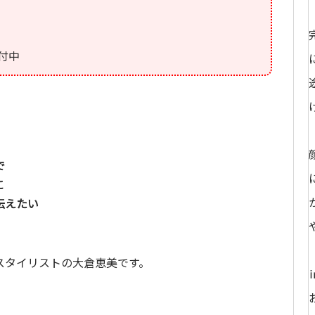
付中
で
に
伝えたい
スタイリストの大倉恵美です。