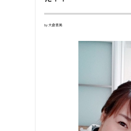
大倉恵美
by