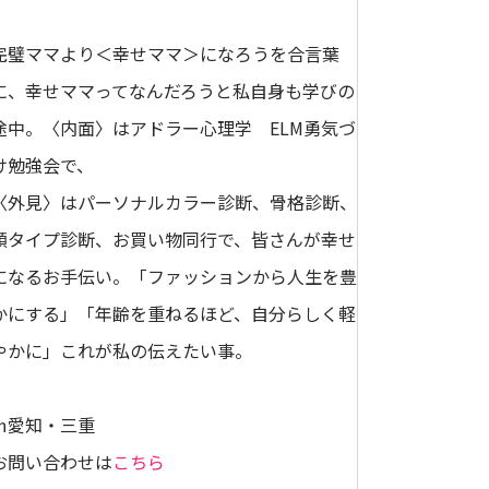
完璧ママより＜幸せママ＞になろうを合言葉
に、幸せママってなんだろうと私自身も学びの
途中。〈内面〉はアドラー心理学 ELM勇気づ
け勉強会で、
〈外見〉はパーソナルカラー診断、骨格診断、
顔タイプ診断、お買い物同行で、皆さんが幸せ
になるお手伝い。「ファッションから人生を豊
かにする」「年齢を重ねるほど、自分らしく軽
やかに」これが私の伝えたい事。
㏌愛知・三重
お問い合わせは
こちら