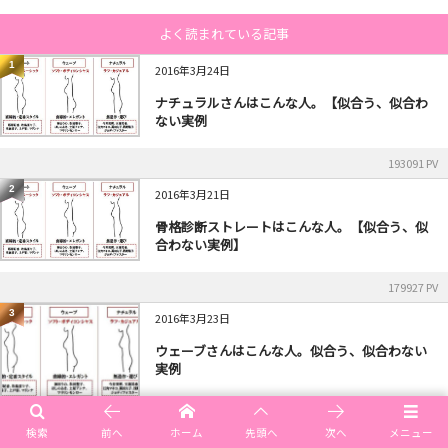
よく読まれている記事
1
2016年3月24日
ナチュラルさんはこんな人。【似合う、似合わ
ない実例
193091 PV
2
2016年3月21日
骨格診断ストレートはこんな人。【似合う、似
合わない実例】
179927 PV
3
2016年3月23日
ウェーブさんはこんな人。似合う、似合わない
実例
159587 PV
検索
前へ
ホーム
先頭へ
次へ
メニュー
4
2017年8月26日