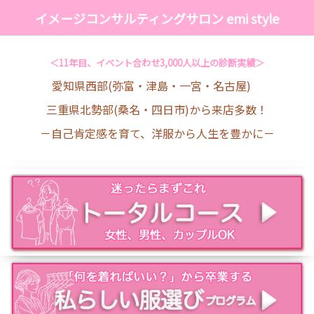
イメージコンサルティングサロン emi style
＜11年目、イベント合わせ3,000人以上の診断実績＞
愛知県西部(弥富・津島・一宮・名古屋)
三重県北勢部(桑名・四日市)から来店多数！
－自己肯定感を育て、洋服から人生を豊かに－