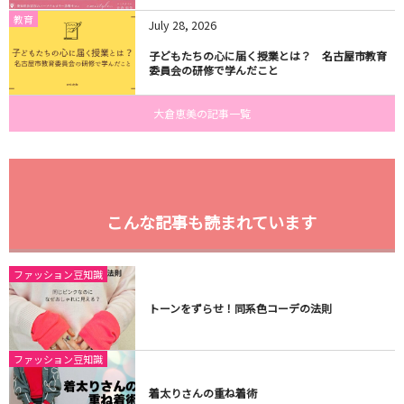
教育
July
28
,
2026
子どもたちの心に届く授業とは？ 名古屋市教育
委員会の研修で学んだこと
大倉恵美の記事一覧
こんな記事も読まれています
ファッション豆知識
トーンをずらせ！同系色コーデの法則
ファッション豆知識
着太りさんの重ね着術