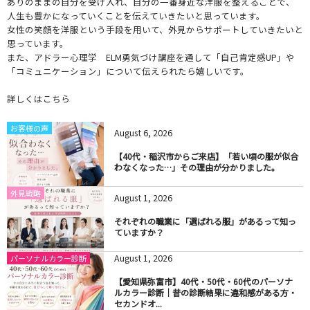
ありのままの自分を受け入れ、自分の一番身近な洋服を整えることで、
人生も豊かになっていくことを伝えていきたいと思っています。
女性の笑顔を洋服という手段を用いて、外見からサポートしていきたいと
思っています。
また、アドラー心理学 ELM勇気づけ講座を通して「自己肯定感UP」や
「コミュニケーション」について伝えられたら嬉しいです。
詳しくはこちら
お客様の声
August
6
,
2026
【40代・稲沢市からご来店】「若い頃の服が似合
わなくなった…」その理由が分かりました。
外見戦略
August
1
,
2026
それぞれの職業に「選ばれる服」があるって知っ
ていますか？
August
1
,
2026
パーソナルカラー診断
【愛知県弥富市】40代・50代・60代のパーソナ
ルカラー診断｜昔の診断結果に違和感がある方・
セカンドオ...