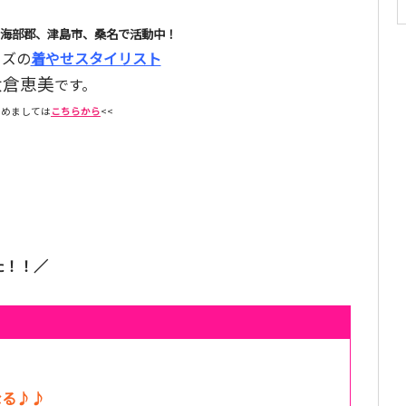
海部郡、津島市、桑名で活動中！
イズの
着やせスタイリスト
大倉恵美
です。
じめましては
こちらから
<<
た！！／
る♪♪