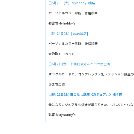
□5月23日(火) [Myhobby’s出店]
パーソナルカラー診断、骨格診断
弥富市Myhobby’s
□5月24日(水) [egao出店]
パーソナルカラー診断、骨格診断
大治町トヨペット
□6月2日(金) 仁川由衣さんとコラボ企画
オラクルカードと、コンプレックス別ファッション講座の
あま市周辺
□6月21日(水) 着こなし講座《カジュアル》残４席
母になりカジュアルな格好が増えてきた。少しおしゃれな
弥富市Myhobby’s