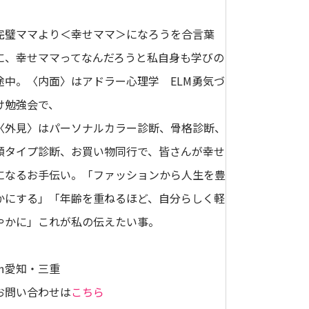
完璧ママより＜幸せママ＞になろうを合言葉
に、幸せママってなんだろうと私自身も学びの
途中。〈内面〉はアドラー心理学 ELM勇気づ
け勉強会で、
〈外見〉はパーソナルカラー診断、骨格診断、
顔タイプ診断、お買い物同行で、皆さんが幸せ
になるお手伝い。「ファッションから人生を豊
かにする」「年齢を重ねるほど、自分らしく軽
やかに」これが私の伝えたい事。
㏌愛知・三重
お問い合わせは
こちら