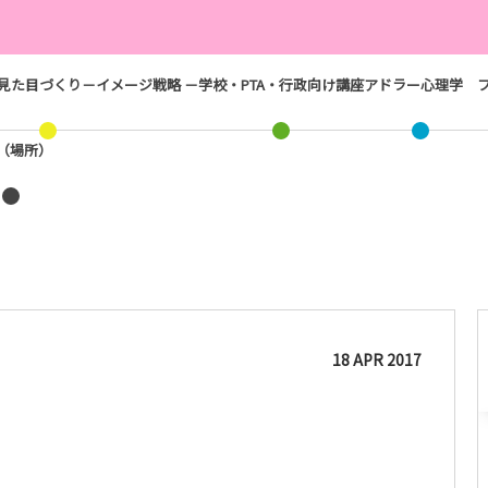
見た目づくり－イメージ戦略 －
学校・PTA・行政向け講座
アドラー心理学
ス（場所）
18
APR
2017