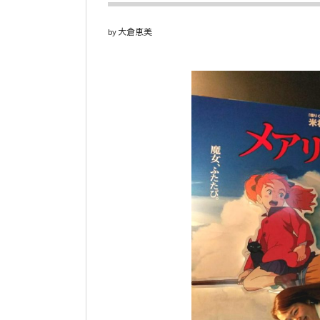
大倉恵美
by