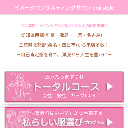
イメージコンサルティングサロン emi style
＜11年目、イベント合わせ3,000人以上の診断実績＞
愛知県西部(弥富・津島・一宮・名古屋)
三重県北勢部(桑名・四日市)から来店多数！
－自己肯定感を育て、洋服から人生を豊かに－