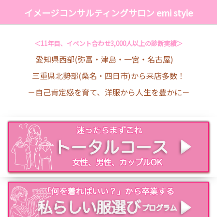
イメージコンサルティングサロン emi style
＜11年目、イベント合わせ3,000人以上の診断実績＞
愛知県西部(弥富・津島・一宮・名古屋)
三重県北勢部(桑名・四日市)から来店多数！
－自己肯定感を育て、洋服から人生を豊かに－