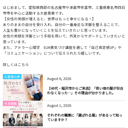
はじめまして、愛知県西部の名古屋市や津島市弥富市、三重県桑名市四日
市市を中心に活動する大倉恵美です。
【女性の笑顔が増えると、世界はもっと幸せになる！】
ありのままの自分を受け入れ、自分の一番身近な洋服を整えることで、
人生も豊かになっていくことを伝えていきたいと思っています。
女性の笑顔を洋服という手段を用いて、外見からサポートしていきたいと
思っています。
また、アドラー心理学 ELM勇気づけ講座を通して「自己肯定感UP」や
「コミュニケーション」について伝えられたら嬉しいです。
詳しくはこちら
お客様の声
August
6
,
2026
【40代・稲沢市からご来店】「若い頃の服が似合
わなくなった…」その理由が分かりました。
外見戦略
August
1
,
2026
それぞれの職業に「選ばれる服」があるって知っ
ていますか？