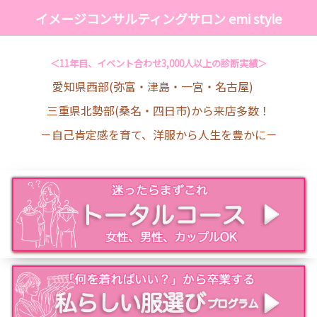
イメージコンサルティングサロン emi style
＜11年目、イベント合わせ3,000人以上の診断実績＞
愛知県西部(弥富・津島・一宮・名古屋)
三重県北勢部(桑名・四日市)から来店多数！
－自己肯定感を育て、洋服から人生を豊かに－