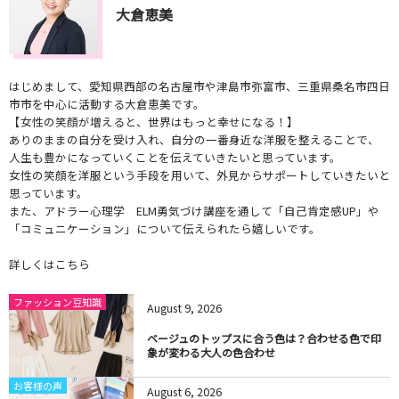
大倉恵美
はじめまして、愛知県西部の名古屋市や津島市弥富市、三重県桑名市四日
市市を中心に活動する大倉恵美です。
【女性の笑顔が増えると、世界はもっと幸せになる！】
ありのままの自分を受け入れ、自分の一番身近な洋服を整えることで、
人生も豊かになっていくことを伝えていきたいと思っています。
女性の笑顔を洋服という手段を用いて、外見からサポートしていきたいと
思っています。
また、アドラー心理学 ELM勇気づけ講座を通して「自己肯定感UP」や
「コミュニケーション」について伝えられたら嬉しいです。
詳しくはこちら
ファッション豆知識
August
9
,
2026
ベージュのトップスに合う色は？合わせる色で印
象が変わる大人の色合わせ
お客様の声
August
6
,
2026