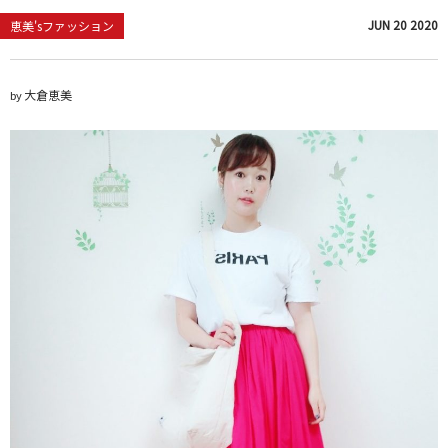
JUN
20
2020
恵美'sファッション
大倉恵美
by