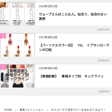
3
2016年3月23日
ウェーブさんはこんな人。似合う、似合わない
実例
159591 PV
4
2017年8月26日
【パーソナルカラー別】 YSL イブサンローラ
ンの口紅
155960 PV
5
2020年4月14日
【骨格診断】 骨格タイプ別 ネックライン
55989 PV
HOME
恵美'sファッション
大人コーデで派手カラーを合わせてみよう！