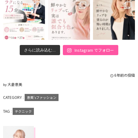
Instagram でフォロー
さらに読み込む...
6年前の投稿
大倉恵美
by
CATEGORY :
恵美'sファッション
TAG :
テクニック