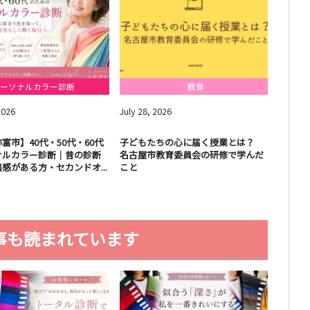
ーソナルカラー診断
教育
2026
July
28
,
2026
July
18
富市】40代・50代・60代
子どもたちの心に届く授業とは？
人は見
ナルカラー診断｜昔の診断
名古屋市教育委員会の研修で学んだ
が外見
感がある方・セカンドオ...
こと
を伝え
事も読まれています