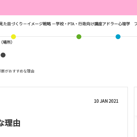
見た目づくり－イメージ戦略 －
学校・PTA・行政向け講座
アドラー心理学
ス（場所）
診断がおすすめな理由
10
JAN
2021
な理由