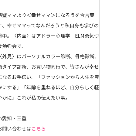
完璧ママより＜幸せママ＞になろうを合言葉
に、幸せママってなんだろうと私自身も学びの
途中。〈内面〉はアドラー心理学 ELM勇気づ
け勉強会で、
〈外見〉はパーソナルカラー診断、骨格診断、
顔タイプ診断、お買い物同行で、皆さんが幸せ
になるお手伝い。「ファッションから人生を豊
かにする」「年齢を重ねるほど、自分らしく軽
やかに」これが私の伝えたい事。
㏌愛知・三重
お問い合わせは
こちら