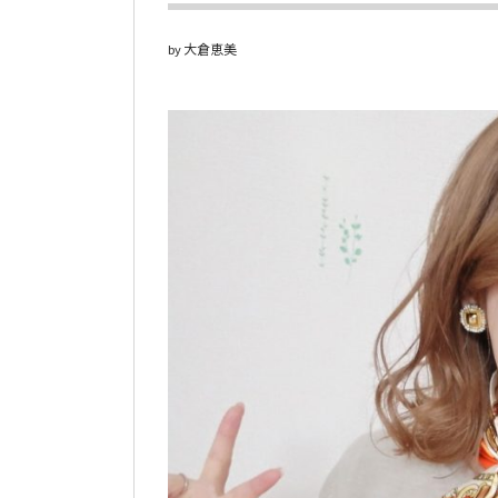
大倉恵美
by