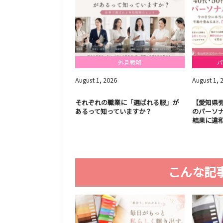
外見戦略
パ
August
1
,
2026
August
1
,
それぞれの職業に「選ばれる服」が
【愛知県弥
あるって知っていますか？
のパーソ
結果に違和
こんな記