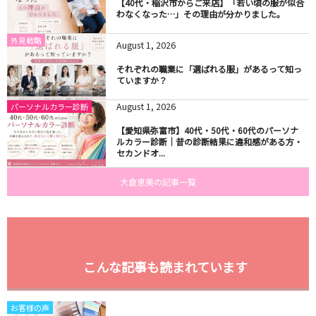
【40代・稲沢市からご来店】「若い頃の服が似合
わなくなった…」その理由が分かりました。
外見戦略
August
1
,
2026
それぞれの職業に「選ばれる服」があるって知っ
ていますか？
August
1
,
2026
パーソナルカラー診断
【愛知県弥富市】40代・50代・60代のパーソナ
ルカラー診断｜昔の診断結果に違和感がある方・
セカンドオ...
大倉恵美の記事一覧
こんな記事も読まれています
お客様の声