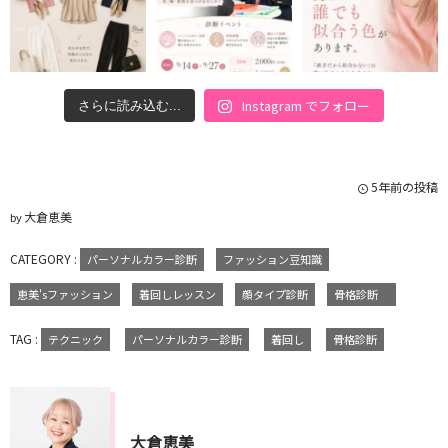
Instagram でフォロー
さらに読み込む...
5年前の投稿
大倉恵美
by
CATEGORY :
パーソナルカラー診断
ファッション豆知識
恵美'sファッション
着回しレッスン
顔タイプ診断
骨格診断
TAG :
テクニック
パーソナルカラー診断
着回し
骨格診断
大倉恵美