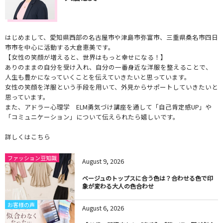
はじめまして、愛知県西部の名古屋市や津島市弥富市、三重県桑名市四日
市市を中心に活動する大倉恵美です。
【女性の笑顔が増えると、世界はもっと幸せになる！】
ありのままの自分を受け入れ、自分の一番身近な洋服を整えることで、
人生も豊かになっていくことを伝えていきたいと思っています。
女性の笑顔を洋服という手段を用いて、外見からサポートしていきたいと
思っています。
また、アドラー心理学 ELM勇気づけ講座を通して「自己肯定感UP」や
「コミュニケーション」について伝えられたら嬉しいです。
詳しくはこちら
ファッション豆知識
August
9
,
2026
ベージュのトップスに合う色は？合わせる色で印
象が変わる大人の色合わせ
お客様の声
August
6
,
2026