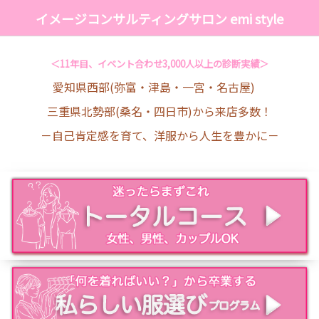
イメージコンサルティングサロン emi style
＜11年目、イベント合わせ3,000人以上の診断実績＞
愛知県西部(弥富・津島・一宮・名古屋)
三重県北勢部(桑名・四日市)から来店多数！
－自己肯定感を育て、洋服から人生を豊かに－