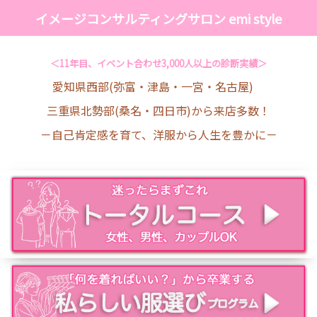
イメージコンサルティングサロン emi style
＜11年目、イベント合わせ3,000人以上の診断実績＞
愛知県西部(弥富・津島・一宮・名古屋)
三重県北勢部(桑名・四日市)から来店多数！
－自己肯定感を育て、洋服から人生を豊かに－