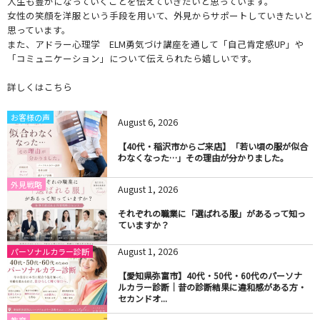
人生も豊かになっていくことを伝えていきたいと思っています。
女性の笑顔を洋服という手段を用いて、外見からサポートしていきたいと
思っています。
また、アドラー心理学 ELM勇気づけ講座を通して「自己肯定感UP」や
「コミュニケーション」について伝えられたら嬉しいです。
詳しくはこちら
お客様の声
August
6
,
2026
【40代・稲沢市からご来店】「若い頃の服が似合
わなくなった…」その理由が分かりました。
外見戦略
August
1
,
2026
それぞれの職業に「選ばれる服」があるって知っ
ていますか？
August
1
,
2026
パーソナルカラー診断
【愛知県弥富市】40代・50代・60代のパーソナ
ルカラー診断｜昔の診断結果に違和感がある方・
セカンドオ...
教育