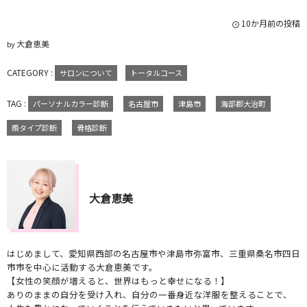
10か月前の投稿
大倉恵美
by
CATEGORY :
サロンについて
トータルコース
TAG :
パーソナルカラー診断
名古屋市
津島市
海部郡大治町
顔タイプ診断
骨格診断
大倉恵美
はじめまして、愛知県西部の名古屋市や津島市弥富市、三重県桑名市四日
市市を中心に活動する大倉恵美です。
【女性の笑顔が増えると、世界はもっと幸せになる！】
ありのままの自分を受け入れ、自分の一番身近な洋服を整えることで、