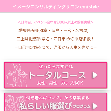
イメージコンサルティングサロン emi style
＜11年目、イベント合わせ3,000人以上の診断実績＞
愛知県西部(弥富・津島・一宮・名古屋)
三重県北勢部(桑名・四日市)から来店多数！
－自己肯定感を育て、洋服から人生を豊かに－