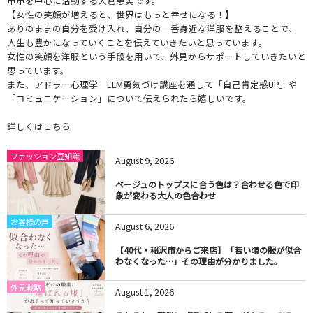
市市を中心に活動する大倉恵美です。
【女性の笑顔が増えると、世界はもっと幸せになる！】
ありのままの自分を受け入れ、自分の一番身近な洋服を整えることで、
人生も豊かになっていくことを伝えていきたいと思っています。
女性の笑顔を洋服という手段を用いて、外見からサポートしていきたいと
思っています。
また、アドラー心理学 ELM勇気づけ講座を通して「自己肯定感UP」や
「コミュニケーション」について伝えられたら嬉しいです。
詳しくはこちら
ファッション豆知識
August
9
,
2026
ベージュのトップスに合う色は？合わせる色で印
象が変わる大人の色合わせ
お客様の声
August
6
,
2026
【40代・稲沢市からご来店】「若い頃の服が似合
わなくなった…」その理由が分かりました。
外見戦略
August
1
,
2026