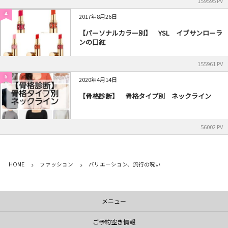
159595 PV
4
2017年8月26日
【パーソナルカラー別】 YSL イブサンローラ
ンの口紅
155961 PV
5
2020年4月14日
【骨格診断】 骨格タイプ別 ネックライン
56002 PV
HOME
ファッション
バリエーション、流行の呪い
メニュー
ご予約空き情報