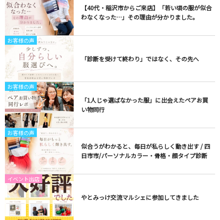
【40代・稲沢市からご来店】「若い頃の服が似合
わなくなった…」その理由が分かりました。
お客様の声
「診断を受けて終わり」ではなく、その先へ
お客様の声
「1人じゃ選ばなかった服」に出会えたペアお買
い物同行
お客様の声
似合うがわかると、毎日が私らしく動き出す / 四
日市市/パーソナルカラー・骨格・顔タイプ診断
イベント出店
やとみっけ交流マルシェに参加してきました