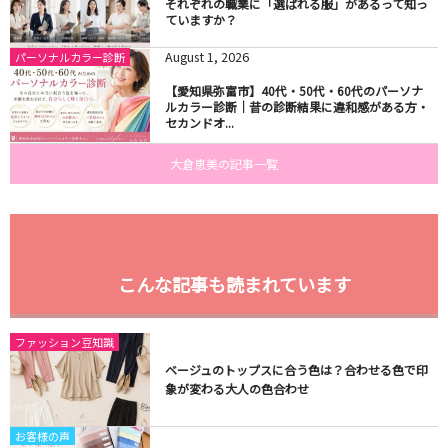
それぞれの職業に「選ばれる服」があるって知っ
ていますか？
August
1
,
2026
パーソナルカラー診断
【愛知県弥富市】40代・50代・60代のパーソナ
ルカラー診断｜昔の診断結果に違和感がある方・
セカンドオ...
大倉恵美の記事一覧
こんな記事も読まれています
ファッション豆知識
ベージュのトップスに合う色は？合わせる色で印
象が変わる大人の色合わせ
お客様の声