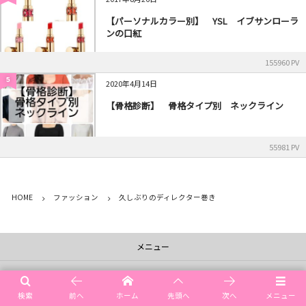
【パーソナルカラー別】 YSL イブサンローラ
ンの口紅
155960 PV
5
2020年4月14日
【骨格診断】 骨格タイプ別 ネックライン
55981 PV
HOME
ファッション
久しぶりのディレクター巻き
メニュー
ご予約空き情報
検索
前へ
ホーム
先頭へ
次へ
メニュー
ご予約・お問い合わせ