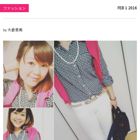
FEB
1
2016
ファッション
大倉恵美
by