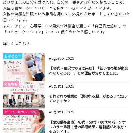
ありのままの自分を受け入れ、自分の一番身近な洋服を整えることで、
人生も豊かになっていくことを伝えていきたいと思っています。
女性の笑顔を洋服という手段を用いて、外見からサポートしていきたいと
思っています。
また、アドラー心理学 ELM勇気づけ講座を通して「自己肯定感UP」や
「コミュニケーション」について伝えられたら嬉しいです。
詳しくはこちら
お客様の声
August
6
,
2026
【40代・稲沢市からご来店】「若い頃の服が似合
わなくなった…」その理由が分かりました。
外見戦略
August
1
,
2026
それぞれの職業に「選ばれる服」があるって知っ
ていますか？
August
1
,
2026
パーソナルカラー診断
【愛知県弥富市】40代・50代・60代のパーソナ
ルカラー診断｜昔の診断結果に違和感がある方・
セカンドオ...