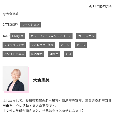
11年前の投稿
大倉恵美
by
CATEGORY :
ファッション
TAG :
UNIQLO
カラー ファッション ママコーデ
カーディガン
チェックシャツ
ディレクター巻き
パール
ヒール
ホワイトデニム
名古屋市
津島市
ＧＵ
大倉恵美
はじめまして、愛知県西部の名古屋市や津島市弥富市、三重県桑名市四日
市市を中心に活動する大倉恵美です。
【女性の笑顔が増えると、世界はもっと幸せになる！】