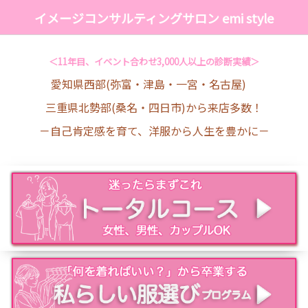
イメージコンサルティングサロン emi style
＜11年目、イベント合わせ3,000人以上の診断実績＞
愛知県西部(弥富・津島・一宮・名古屋)
三重県北勢部(桑名・四日市)から来店多数！
－自己肯定感を育て、洋服から人生を豊かに－