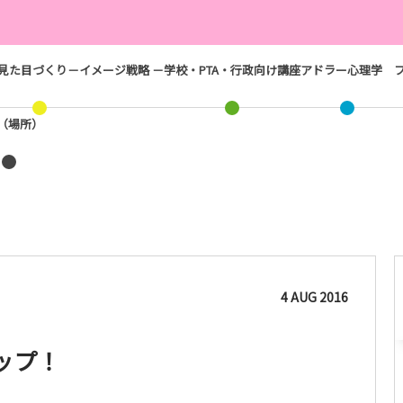
見た目づくり－イメージ戦略 －
学校・PTA・行政向け講座
アドラー心理学
ス（場所）
4
AUG
2016
ップ！