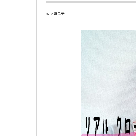
大倉恵美
by