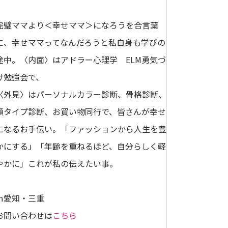
完璧ママより＜幸せママ＞になろうを合言葉
に、幸せママってなんだろうと私自身も学びの
途中。〈内面〉はアドラー心理学 ELM勇気づ
け勉強会で、
〈外見〉はパーソナルカラー診断、骨格診断、
顔タイプ診断、お買い物同行で、皆さんが幸せ
になるお手伝い。「ファッションから人生を豊
かにする」「年齢を重ねるほど、自分らしく軽
やかに」これが私の伝えたい事。
㏌愛知・三重
お問い合わせは
こちら