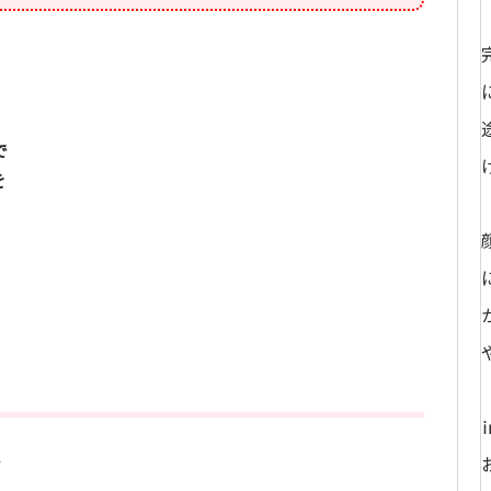
で
を
む