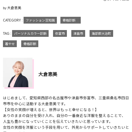
大倉恵美
by
CATEGORY :
ファッション豆知識
骨格診断
TAG :
パーソナルカラー診断
弥富市
津島市
海部郡大治町
着やせ
骨格診断
大倉恵美
はじめまして、愛知県西部の名古屋市や津島市弥富市、三重県桑名市四日
市市を中心に活動する大倉恵美です。
【女性の笑顔が増えると、世界はもっと幸せになる！】
ありのままの自分を受け入れ、自分の一番身近な洋服を整えることで、
人生も豊かになっていくことを伝えていきたいと思っています。
女性の笑顔を洋服という手段を用いて、外見からサポートしていきたいと