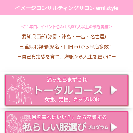
イメージコンサルティングサロン emi style
＜11年目、イベント合わせ3,000人以上の診断実績＞
愛知県西部(弥富・津島・一宮・名古屋)
三重県北勢部(桑名・四日市)から来店多数！
－自己肯定感を育て、洋服から人生を豊かに－