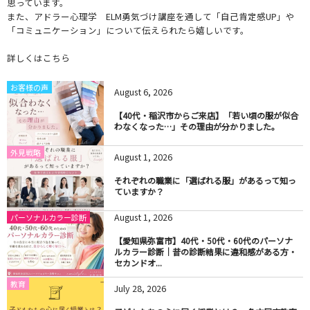
思っています。
また、アドラー心理学 ELM勇気づけ講座を通して「自己肯定感UP」や
「コミュニケーション」について伝えられたら嬉しいです。
詳しくはこちら
お客様の声
August
6
,
2026
【40代・稲沢市からご来店】「若い頃の服が似合
わなくなった…」その理由が分かりました。
外見戦略
August
1
,
2026
それぞれの職業に「選ばれる服」があるって知っ
ていますか？
August
1
,
2026
パーソナルカラー診断
【愛知県弥富市】40代・50代・60代のパーソナ
ルカラー診断｜昔の診断結果に違和感がある方・
セカンドオ...
教育
July
28
,
2026