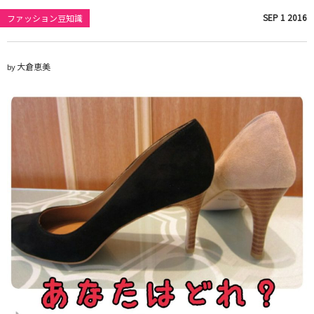
SEP
1
2016
ファッション豆知識
大倉恵美
by