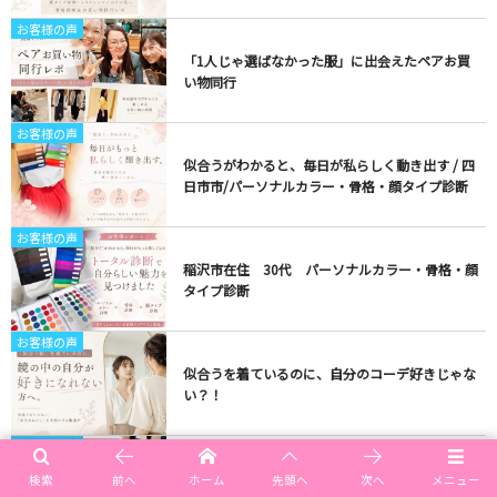
お客様の声
「1人じゃ選ばなかった服」に出会えたペアお買
い物同行
お客様の声
似合うがわかると、毎日が私らしく動き出す / 四
日市市/パーソナルカラー・骨格・顔タイプ診断
お客様の声
稲沢市在住 30代 パーソナルカラー・骨格・顔
タイプ診断
お客様の声
似合うを着ているのに、自分のコーデ好きじゃな
い？！
お客様の声
50代のお客様｜「なんとなく選んでいた服」から
検索
前へ
ホーム
先頭へ
次へ
メニュー