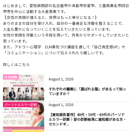
はじめまして、愛知県西部の名古屋市や津島市弥富市、三重県桑名市四日
市市を中心に活動する大倉恵美です。
【女性の笑顔が増えると、世界はもっと幸せになる！】
ありのままの自分を受け入れ、自分の一番身近な洋服を整えることで、
人生も豊かになっていくことを伝えていきたいと思っています。
女性の笑顔を洋服という手段を用いて、外見からサポートしていきたいと
思っています。
また、アドラー心理学 ELM勇気づけ講座を通して「自己肯定感UP」や
「コミュニケーション」について伝えられたら嬉しいです。
詳しくはこちら
外見戦略
August
1
,
2026
それぞれの職業に「選ばれる服」があるって知っ
ていますか？
August
1
,
2026
パーソナルカラー診断
【愛知県弥富市】40代・50代・60代のパーソナ
ルカラー診断｜昔の診断結果に違和感がある方・
セカンドオ...