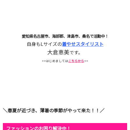
愛知県名古屋市、海部郡、津島市、桑名で活動中！
自身もLサイズの
着やせスタイリスト
大倉恵美
です。
>>はじめましては
こちらから
<<
＼春夏が近づき、薄着の季節がやって来た！！／
ファッションのお困り解決中！