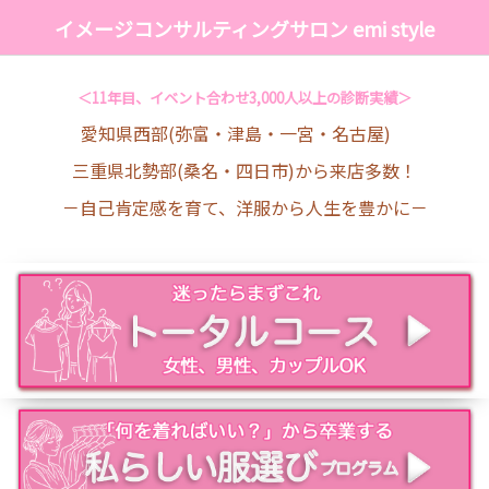
イメージコンサルティングサロン emi style
＜11年目、イベント合わせ3,000人以上の診断実績＞
愛知県西部(弥富・津島・一宮・名古屋)
三重県北勢部(桑名・四日市)から来店多数！
－自己肯定感を育て、洋服から人生を豊かに－