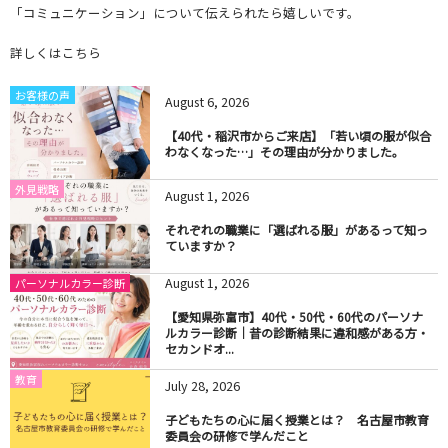
「コミュニケーション」について伝えられたら嬉しいです。
詳しくはこちら
お客様の声
August
6
,
2026
【40代・稲沢市からご来店】「若い頃の服が似合
わなくなった…」その理由が分かりました。
外見戦略
August
1
,
2026
それぞれの職業に「選ばれる服」があるって知っ
ていますか？
August
1
,
2026
パーソナルカラー診断
【愛知県弥富市】40代・50代・60代のパーソナ
ルカラー診断｜昔の診断結果に違和感がある方・
セカンドオ...
教育
July
28
,
2026
子どもたちの心に届く授業とは？ 名古屋市教育
委員会の研修で学んだこと