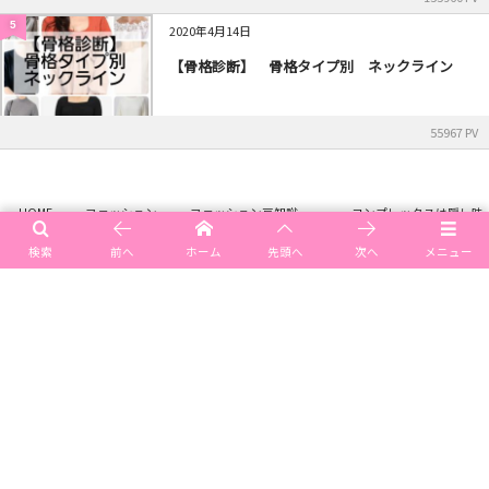
5
2020年4月14日
【骨格診断】 骨格タイプ別 ネックライン
55967 PV
HOME
ファッション
ファッション豆知識 , …
コンプレックスは隠し味
検索
前へ
ホーム
先頭へ
次へ
メニュー
メニュー
ご予約空き情報
ご予約・お問い合わせ
アクセス（場所）
©
2015 - 2026
イメージコンサルティングサロン emi style
.