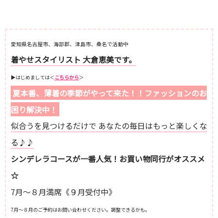
愛知県名古屋市、海部郡、津島市、桑名で活動中
着やせスタイリスト 大倉恵美です。
▶︎はじめましては＜
こちらから
＞
夏本番、薄着の季節がやって来た！！ファッションのお
困り解決中！
似合うを見つけるだけで あなたの毎日はもっと楽しくな
る♪♪
シンデレラコースが一番人気！お買い物同行がオススメ
☆
7月～８月満席《９月受付中》
7月～８月のご予約はお問い合わせください。調整できるかも。