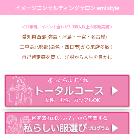
イメージコンサルティングサロン emi style
＜11年目、イベント合わせ3,000人以上の診断実績＞
愛知県西部(弥富・津島・一宮・名古屋)
三重県北勢部(桑名・四日市)から来店多数！
－自己肯定感を育て、洋服から人生を豊かに－