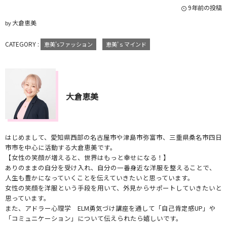
9年前の投稿
大倉恵美
by
CATEGORY :
恵美'sファッション
恵美’ｓマインド
大倉恵美
はじめまして、愛知県西部の名古屋市や津島市弥富市、三重県桑名市四日
市市を中心に活動する大倉恵美です。
【女性の笑顔が増えると、世界はもっと幸せになる！】
ありのままの自分を受け入れ、自分の一番身近な洋服を整えることで、
人生も豊かになっていくことを伝えていきたいと思っています。
女性の笑顔を洋服という手段を用いて、外見からサポートしていきたいと
思っています。
また、アドラー心理学 ELM勇気づけ講座を通して「自己肯定感UP」や
「コミュニケーション」について伝えられたら嬉しいです。