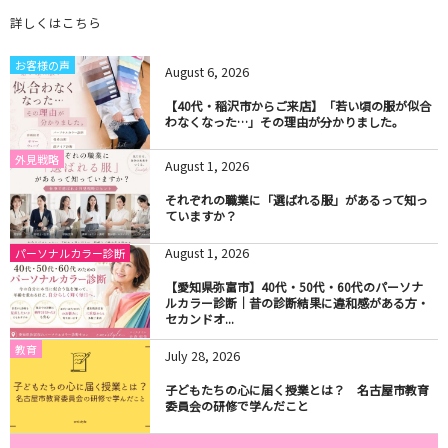
詳しくはこちら
お客様の声
August
6
,
2026
【40代・稲沢市からご来店】「若い頃の服が似合
わなくなった…」その理由が分かりました。
外見戦略
August
1
,
2026
それぞれの職業に「選ばれる服」があるって知っ
ていますか？
August
1
,
2026
パーソナルカラー診断
【愛知県弥富市】40代・50代・60代のパーソナ
ルカラー診断｜昔の診断結果に違和感がある方・
セカンドオ...
教育
July
28
,
2026
子どもたちの心に届く授業とは？ 名古屋市教育
委員会の研修で学んだこと