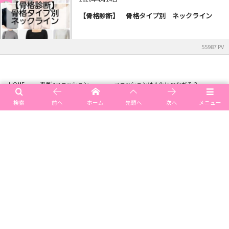
【骨格診断】 骨格タイプ別 ネックライン
55987 PV
HOME
恵美'sファッション , …
ファッションは人生につながる？
検索
前へ
ホーム
先頭へ
次へ
メニュー
メニュー
ご予約空き情報
ご予約・お問い合わせ
アクセス（場所）
©
2015 - 2026
イメージコンサルティングサロン emi style
.