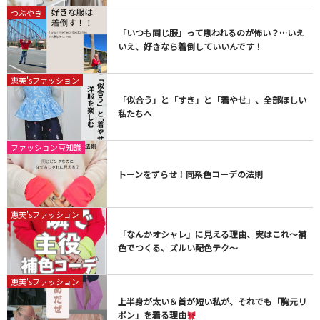
つぶやき
「いつも同じ服」って思われるのが怖い？…いえ
いえ、好きなら着倒していいんです！​
恵美'sファッション
「似合う」と「すき」と「着やせ」、全部ほしい
私たちへ
ファッション豆知識
トーンをずらせ！同系色コーデの法則
恵美'sファッション
「なんかオシャレ」に見える理由、実はこれ〜補
色でつくる、ズルい配色テク〜
恵美'sファッション
上半身が太い＆首が短い私が、それでも「胸元リ
ボン」を着る理由