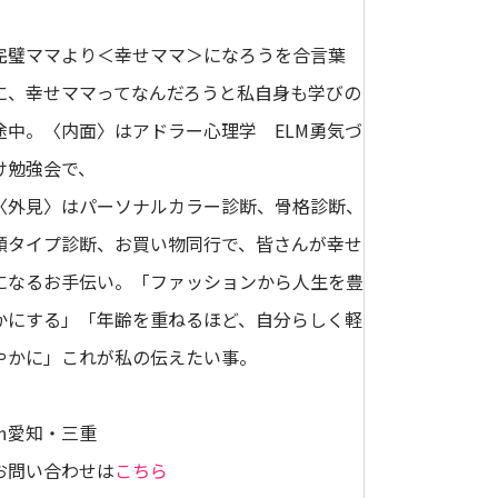
完璧ママより＜幸せママ＞になろうを合言葉
に、幸せママってなんだろうと私自身も学びの
途中。〈内面〉はアドラー心理学 ELM勇気づ
け勉強会で、
〈外見〉はパーソナルカラー診断、骨格診断、
顔タイプ診断、お買い物同行で、皆さんが幸せ
になるお手伝い。「ファッションから人生を豊
かにする」「年齢を重ねるほど、自分らしく軽
やかに」これが私の伝えたい事。
㏌愛知・三重
お問い合わせは
こちら