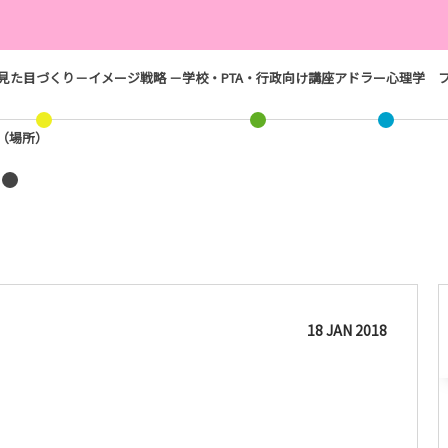
見た目づくり－イメージ戦略 －
学校・PTA・行政向け講座
アドラー心理学
ス（場所）
18
JAN
2018