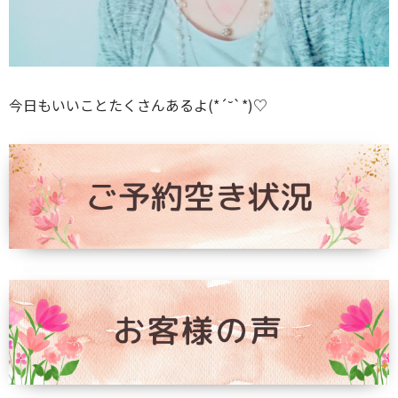
今日もいいことたくさんあるよ(*´˘`*)♡