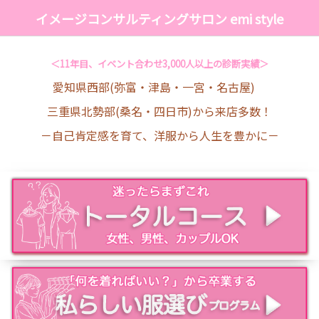
イメージコンサルティングサロン emi style
＜11年目、イベント合わせ3,000人以上の診断実績＞
愛知県西部(弥富・津島・一宮・名古屋)
三重県北勢部(桑名・四日市)から来店多数！
－自己肯定感を育て、洋服から人生を豊かに－