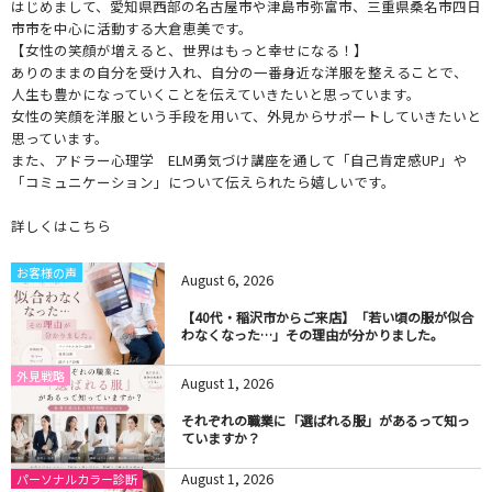
はじめまして、愛知県西部の名古屋市や津島市弥富市、三重県桑名市四日
市市を中心に活動する大倉恵美です。
【女性の笑顔が増えると、世界はもっと幸せになる！】
ありのままの自分を受け入れ、自分の一番身近な洋服を整えることで、
人生も豊かになっていくことを伝えていきたいと思っています。
女性の笑顔を洋服という手段を用いて、外見からサポートしていきたいと
思っています。
また、アドラー心理学 ELM勇気づけ講座を通して「自己肯定感UP」や
「コミュニケーション」について伝えられたら嬉しいです。
詳しくはこちら
お客様の声
August
6
,
2026
【40代・稲沢市からご来店】「若い頃の服が似合
わなくなった…」その理由が分かりました。
外見戦略
August
1
,
2026
それぞれの職業に「選ばれる服」があるって知っ
ていますか？
August
1
,
2026
パーソナルカラー診断