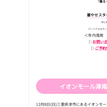
「着る
着やせスタ
はじ
パーソナルカラー
＜年内満席 
▷
お問い
▷
ご予約
イオンモール津
12月8日(日)三重県津市にあるイオン