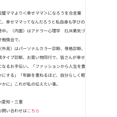
完璧ママより＜幸せママ＞になろうを合言葉
に、幸せママってなんだろうと私自身も学びの
途中。〈内面〉はアドラー心理学 ELM勇気づ
け勉強会で、
〈外見〉はパーソナルカラー診断、骨格診断、
顔タイプ診断、お買い物同行で、皆さんが幸せ
になるお手伝い。「ファッションから人生を豊
かにする」「年齢を重ねるほど、自分らしく軽
やかに」これが私の伝えたい事。
㏌愛知・三重
お問い合わせは
こちら