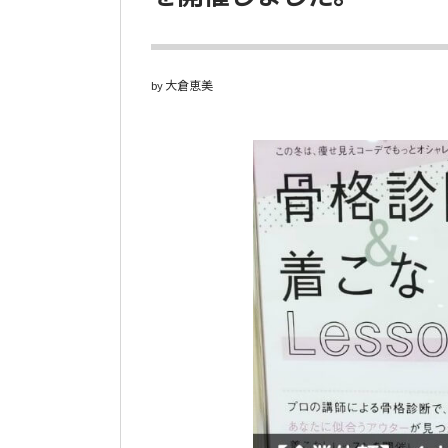
大倉恵美
by