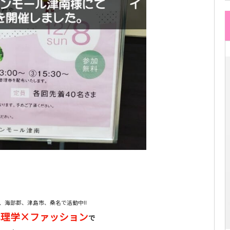
、海部郡、津島市、桑名で活動中!!
心理学×ファッション
で