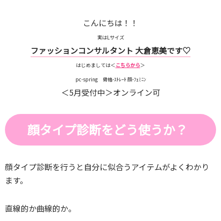
こんにちは！！
実はLサイズ
ファッションコンサルタント 大倉恵美です♡
はじめましては＜
こちらから
＞
pc-spring 骨格-ｽﾄﾚｰﾄ 顔-ﾌｪﾐﾆﾝ
＜5月受付中＞オンライン可
顔タイプ診断をどう使うか？
顔タイプ診断を行うと自分に似合うアイテムがよくわかり
ます。
直線的か曲線的か。