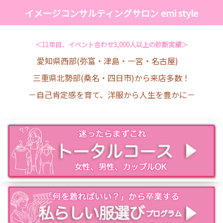
イメージコンサルティングサロン emi style
＜11年目、イベント合わせ3,000人以上の診断実績＞
愛知県西部(弥富・津島・一宮・名古屋)
三重県北勢部(桑名・四日市)から来店多数！
－自己肯定感を育て、洋服から人生を豊かに－