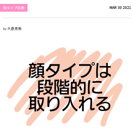
MAR
30
2021
顔タイプ診断
大倉恵美
by