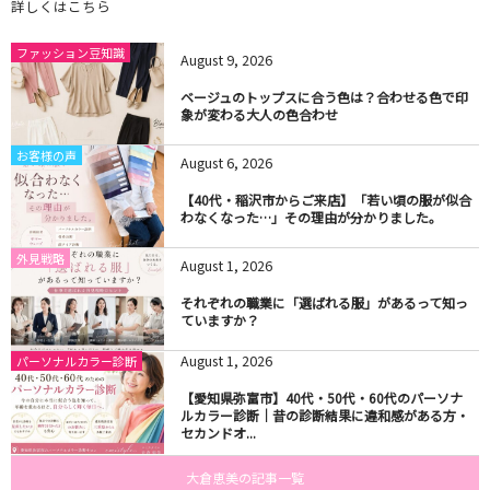
詳しくはこちら
ファッション豆知識
August
9
,
2026
ベージュのトップスに合う色は？合わせる色で印
象が変わる大人の色合わせ
お客様の声
August
6
,
2026
【40代・稲沢市からご来店】「若い頃の服が似合
わなくなった…」その理由が分かりました。
外見戦略
August
1
,
2026
それぞれの職業に「選ばれる服」があるって知っ
ていますか？
August
1
,
2026
パーソナルカラー診断
【愛知県弥富市】40代・50代・60代のパーソナ
ルカラー診断｜昔の診断結果に違和感がある方・
セカンドオ...
大倉恵美の記事一覧