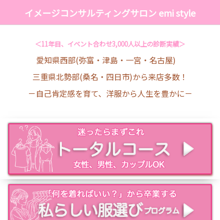
イメージコンサルティングサロン emi style
＜11年目、イベント合わせ3,000人以上の診断実績＞
愛知県西部(弥富・津島・一宮・名古屋)
三重県北勢部(桑名・四日市)から来店多数！
－自己肯定感を育て、洋服から人生を豊かに－