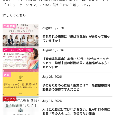
「コミュニケーション」について伝えられたら嬉しいです。
詳しくはこちら
外見戦略
August
1
,
2026
それぞれの職業に「選ばれる服」があるって知っ
ていますか？
August
1
,
2026
パーソナルカラー診断
【愛知県弥富市】40代・50代・60代のパーソナ
ルカラー診断｜昔の診断結果に違和感がある方・
セカンドオ...
教育
July
28
,
2026
子どもたちの心に届く授業とは？ 名古屋市教育
委員会の研修で学んだこと
つぶやき
July
18
,
2026
人は見た目だけではわからない。私が外見の奥に
ある「その人らしさ」を伝えたい理由