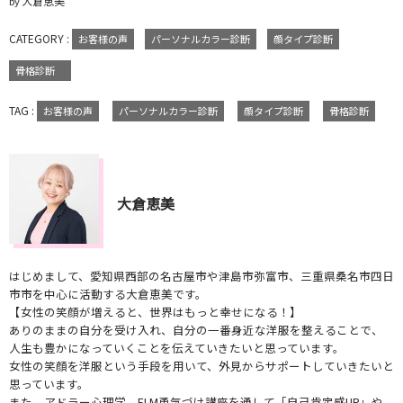
大倉恵美
by
CATEGORY :
お客様の声
パーソナルカラー診断
顔タイプ診断
骨格診断
TAG :
お客様の声
パーソナルカラー診断
顔タイプ診断
骨格診断
大倉恵美
はじめまして、愛知県西部の名古屋市や津島市弥富市、三重県桑名市四日
市市を中心に活動する大倉恵美です。
【女性の笑顔が増えると、世界はもっと幸せになる！】
ありのままの自分を受け入れ、自分の一番身近な洋服を整えることで、
人生も豊かになっていくことを伝えていきたいと思っています。
女性の笑顔を洋服という手段を用いて、外見からサポートしていきたいと
思っています。
また、アドラー心理学 ELM勇気づけ講座を通して「自己肯定感UP」や