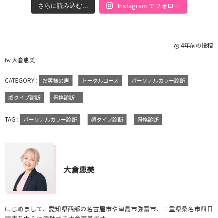
Instagram でフォロー
さらに読み込む...
4年前の投稿
大倉恵美
by
CATEGORY :
お客様の声
トータルコース
パーソナルカラー診断
顔タイプ診断
骨格診断
TAG :
パーソナルカラー診断
顔タイプ診断
骨格診断
大倉恵美
はじめまして、愛知県西部の名古屋市や津島市弥富市、三重県桑名市四日