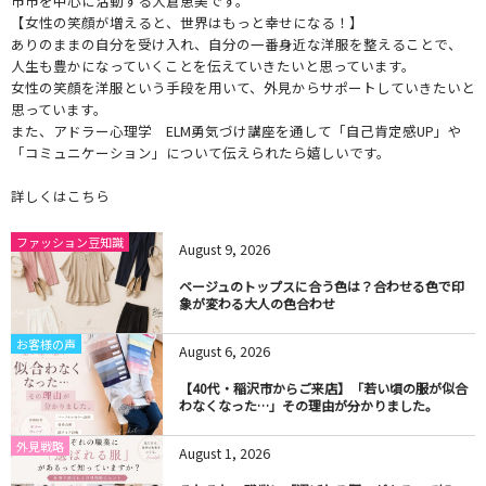
市市を中心に活動する大倉恵美です。
【女性の笑顔が増えると、世界はもっと幸せになる！】
ありのままの自分を受け入れ、自分の一番身近な洋服を整えることで、
人生も豊かになっていくことを伝えていきたいと思っています。
女性の笑顔を洋服という手段を用いて、外見からサポートしていきたいと
思っています。
また、アドラー心理学 ELM勇気づけ講座を通して「自己肯定感UP」や
「コミュニケーション」について伝えられたら嬉しいです。
詳しくはこちら
ファッション豆知識
August
9
,
2026
ベージュのトップスに合う色は？合わせる色で印
象が変わる大人の色合わせ
お客様の声
August
6
,
2026
【40代・稲沢市からご来店】「若い頃の服が似合
わなくなった…」その理由が分かりました。
外見戦略
August
1
,
2026