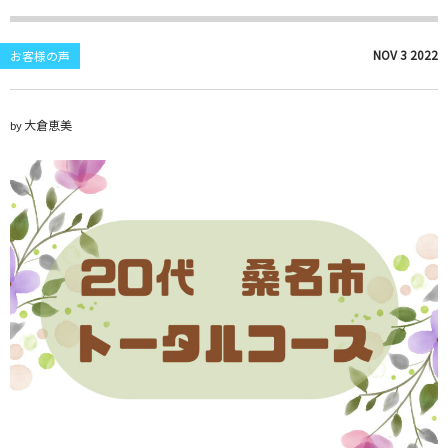
NOV
3
2022
お客様の声
大倉恵美
by