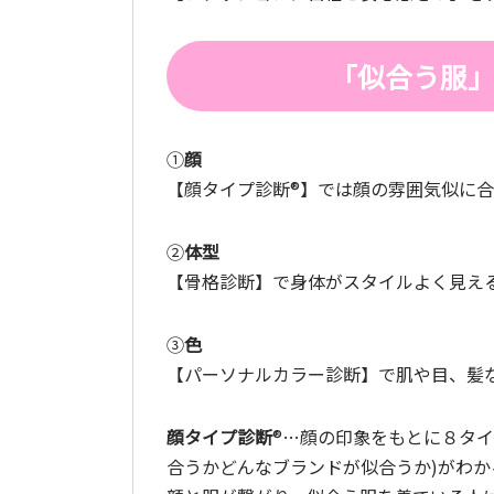
「似合う服
①
顔
【顔タイプ診断®️】では顔の雰囲気似に
②
体型
【骨格診断】で身体がスタイルよく見え
③
色
【パーソナルカラー診断】で肌や目、髪
顔タイプ診断
®️…顔の印象をもとに８タ
合うかどんなブランドが似合うか)がわか