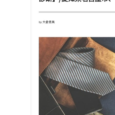
大倉恵美
by