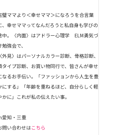
完璧ママより＜幸せママ＞になろうを合言葉
に、幸せママってなんだろうと私自身も学びの
途中。〈内面〉はアドラー心理学 ELM勇気づ
け勉強会で、
〈外見〉はパーソナルカラー診断、骨格診断、
顔タイプ診断、お買い物同行で、皆さんが幸せ
になるお手伝い。「ファッションから人生を豊
かにする」「年齢を重ねるほど、自分らしく軽
やかに」これが私の伝えたい事。
㏌愛知・三重
お問い合わせは
こちら