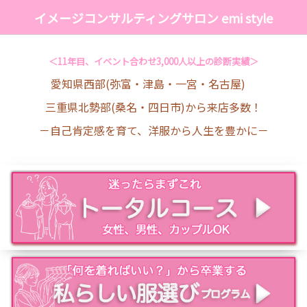
イメージコンサルティングサロン emi style
＜11年目、イベント合わせ3,000人以上の診断実績＞
愛知県西部(弥富・津島・一宮・名古屋)
三重県北勢部(桑名・四日市)から来店多数！
－自己肯定感を育て、洋服から人生を豊かに－