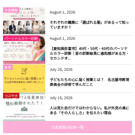
外見戦略
August
1
,
2026
それぞれの職業に「選ばれる服」があるって知っ
ていますか？
August
1
,
2026
パーソナルカラー診断
【愛知県弥富市】40代・50代・60代のパーソナ
ルカラー診断｜昔の診断結果に違和感がある方・
セカンドオ...
教育
July
28
,
2026
子どもたちの心に届く授業とは？ 名古屋市教育
委員会の研修で学んだこと
つぶやき
July
18
,
2026
人は見た目だけではわからない。私が外見の奥に
ある「その人らしさ」を伝えたい理由
大倉恵美の記事一覧