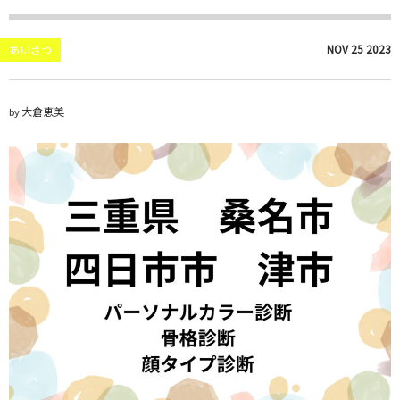
NOV
25
2023
あいさつ
大倉恵美
by