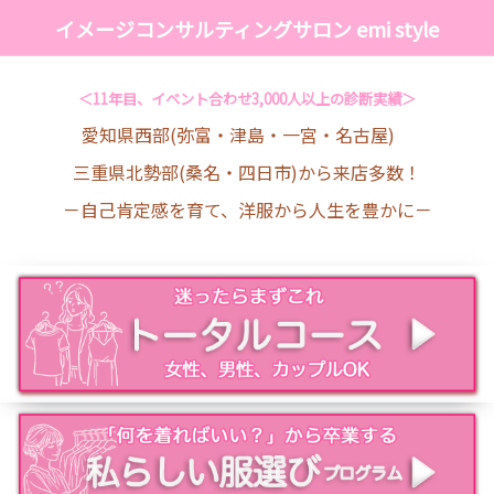
イメージコンサルティングサロン emi style
＜11年目、イベント合わせ3,000人以上の診断実績＞
愛知県西部(弥富・津島・一宮・名古屋)
三重県北勢部(桑名・四日市)から来店多数！
－自己肯定感を育て、洋服から人生を豊かに－