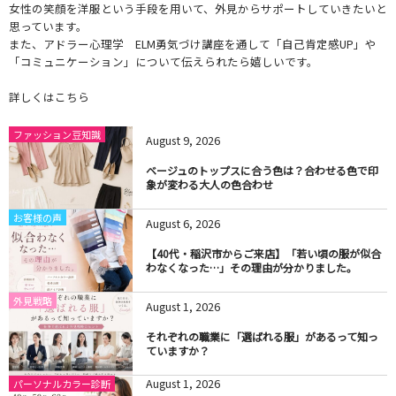
女性の笑顔を洋服という手段を用いて、外見からサポートしていきたいと
思っています。
また、アドラー心理学 ELM勇気づけ講座を通して「自己肯定感UP」や
「コミュニケーション」について伝えられたら嬉しいです。
詳しくはこちら
ファッション豆知識
August
9
,
2026
ベージュのトップスに合う色は？合わせる色で印
象が変わる大人の色合わせ
お客様の声
August
6
,
2026
【40代・稲沢市からご来店】「若い頃の服が似合
わなくなった…」その理由が分かりました。
外見戦略
August
1
,
2026
それぞれの職業に「選ばれる服」があるって知っ
ていますか？
August
1
,
2026
パーソナルカラー診断