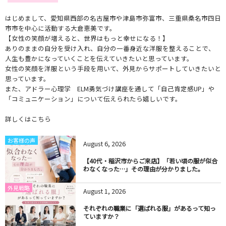
はじめまして、愛知県西部の名古屋市や津島市弥富市、三重県桑名市四日
市市を中心に活動する大倉恵美です。
【女性の笑顔が増えると、世界はもっと幸せになる！】
ありのままの自分を受け入れ、自分の一番身近な洋服を整えることで、
人生も豊かになっていくことを伝えていきたいと思っています。
女性の笑顔を洋服という手段を用いて、外見からサポートしていきたいと
思っています。
また、アドラー心理学 ELM勇気づけ講座を通して「自己肯定感UP」や
「コミュニケーション」について伝えられたら嬉しいです。
詳しくはこちら
お客様の声
August
6
,
2026
【40代・稲沢市からご来店】「若い頃の服が似合
わなくなった…」その理由が分かりました。
外見戦略
August
1
,
2026
それぞれの職業に「選ばれる服」があるって知っ
ていますか？