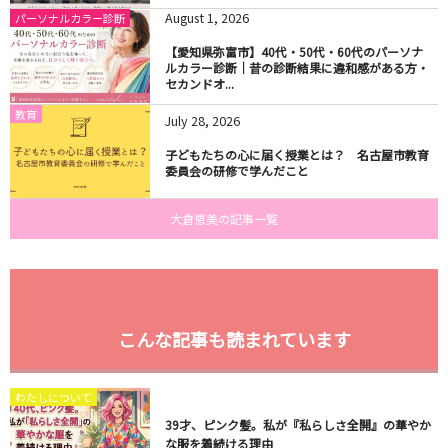
August
1
,
2026
パーソナルカラー診断
【愛知県弥富市】40代・50代・60代のパーソナ
ルカラー診断｜昔の診断結果に違和感がある方・
セカンドオ...
教育
July
28
,
2026
子どもたちの心に届く授業とは？ 名古屋市教育
委員会の研修で学んだこと
大倉恵美の記事一覧
こんな記事も読まれています
わたしについて
​39才、ピンク髪。私が『私らしさ全開』の華やか
な服を着続ける理由