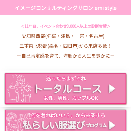
イメージコンサルティングサロン emi style
＜11年目、イベント合わせ3,000人以上の診断実績＞
愛知県西部(弥富・津島・一宮・名古屋)
三重県北勢部(桑名・四日市)から来店多数！
－自己肯定感を育て、洋服から人生を豊かに－