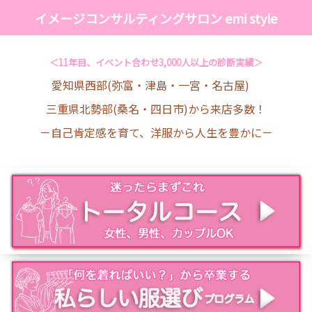
イメージコンサルティングサロン emi style
＜11年目、イベント合わせ3,000人以上の診断実績＞
愛知県西部(弥富・津島・一宮・名古屋)
三重県北勢部(桑名・四日市)から来店多数！
－自己肯定感を育て、洋服から人生を豊かに－