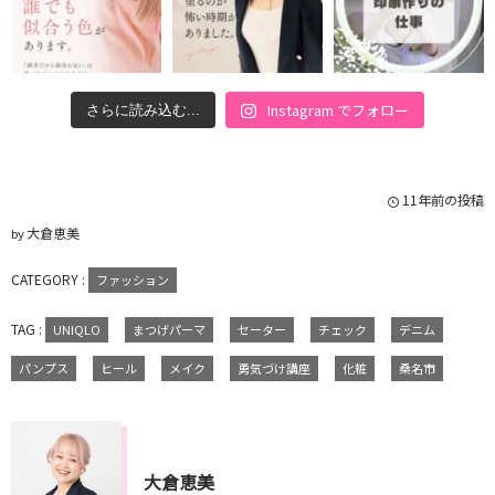
Instagram でフォロー
さらに読み込む...
11年前の投稿
大倉恵美
by
CATEGORY :
ファッション
TAG :
UNIQLO
まつげパーマ
セーター
チェック
デニム
パンプス
ヒール
メイク
勇気づけ講座
化粧
桑名市
大倉恵美