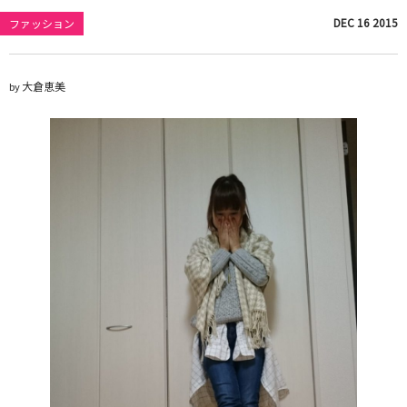
DEC
16
2015
ファッション
大倉恵美
by