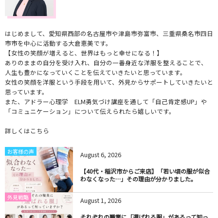
はじめまして、愛知県西部の名古屋市や津島市弥富市、三重県桑名市四日
市市を中心に活動する大倉恵美です。
【女性の笑顔が増えると、世界はもっと幸せになる！】
ありのままの自分を受け入れ、自分の一番身近な洋服を整えることで、
人生も豊かになっていくことを伝えていきたいと思っています。
女性の笑顔を洋服という手段を用いて、外見からサポートしていきたいと
思っています。
また、アドラー心理学 ELM勇気づけ講座を通して「自己肯定感UP」や
「コミュニケーション」について伝えられたら嬉しいです。
詳しくはこちら
お客様の声
August
6
,
2026
【40代・稲沢市からご来店】「若い頃の服が似合
わなくなった…」その理由が分かりました。
外見戦略
August
1
,
2026
それぞれの職業に「選ばれる服」があるって知っ