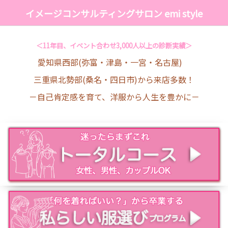
イメージコンサルティングサロン emi style
＜11年目、イベント合わせ3,000人以上の診断実績＞
愛知県西部(弥富・津島・一宮・名古屋)
三重県北勢部(桑名・四日市)から来店多数！
－自己肯定感を育て、洋服から人生を豊かに－