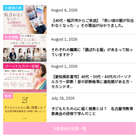
お客様の声
August
6
,
2026
【40代・稲沢市からご来店】「若い頃の服が似合
わなくなった…」その理由が分かりました。
外見戦略
August
1
,
2026
それぞれの職業に「選ばれる服」があるって知っ
ていますか？
August
1
,
2026
パーソナルカラー診断
【愛知県弥富市】40代・50代・60代のパーソナ
ルカラー診断｜昔の診断結果に違和感がある方・
セカンドオ...
教育
July
28
,
2026
子どもたちの心に届く授業とは？ 名古屋市教育
委員会の研修で学んだこと
大倉恵美の記事一覧