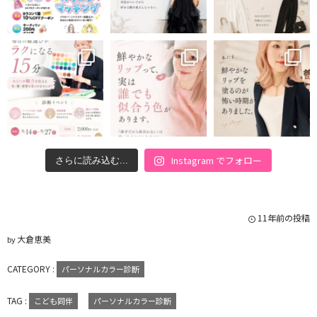
Instagram でフォロー
さらに読み込む...
11年前の投稿
大倉恵美
by
CATEGORY :
パーソナルカラー診断
TAG :
こども同伴
パーソナルカラー診断