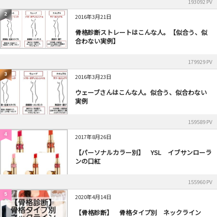
193092 PV
2
2016年3月21日
骨格診断ストレートはこんな人。【似合う、似
合わない実例】
179929 PV
3
2016年3月23日
ウェーブさんはこんな人。似合う、似合わない
実例
159589 PV
4
2017年8月26日
【パーソナルカラー別】 YSL イブサンローラ
ンの口紅
155960 PV
5
2020年4月14日
【骨格診断】 骨格タイプ別 ネックライン