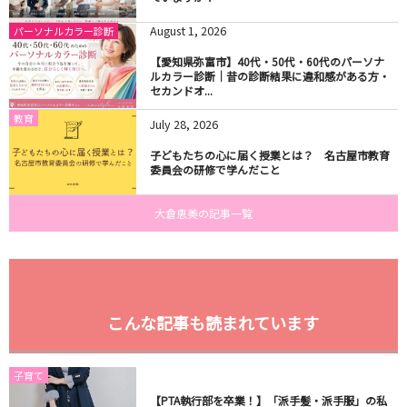
August
1
,
2026
パーソナルカラー診断
【愛知県弥富市】40代・50代・60代のパーソナ
ルカラー診断｜昔の診断結果に違和感がある方・
セカンドオ...
教育
July
28
,
2026
子どもたちの心に届く授業とは？ 名古屋市教育
委員会の研修で学んだこと
大倉恵美の記事一覧
こんな記事も読まれています
子育て
【PTA執行部を卒業！】「派手髪・派手服」の私