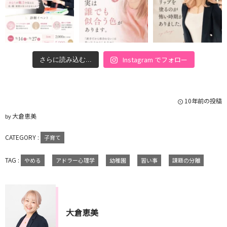
Instagram でフォロー
さらに読み込む...
10年前の投稿
大倉恵美
by
CATEGORY :
子育て
TAG :
やめる
アドラー心理学
幼稚園
習い事
課題の分離
大倉恵美