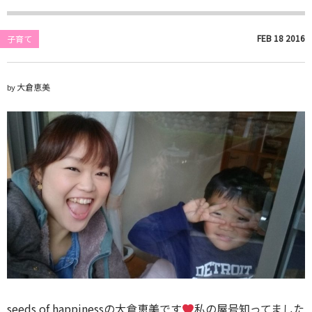
FEB
18
2016
子育て
大倉恵美
by
seeds of happinessの大倉恵美です
私の屋号知ってました