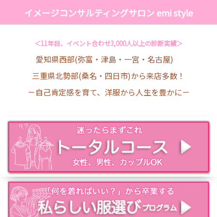
イメージコンサルティングサロン emi style
＜11年目、イベント合わせ3,000人以上の診断実績＞
愛知県西部(弥富・津島・一宮・名古屋)
三重県北勢部(桑名・四日市)から来店多数！
－自己肯定感を育て、洋服から人生を豊かに－