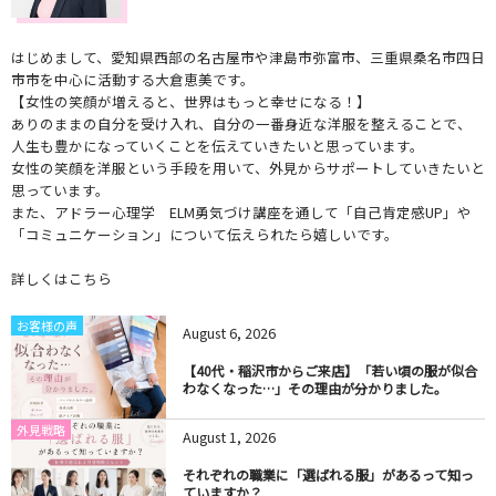
はじめまして、愛知県西部の名古屋市や津島市弥富市、三重県桑名市四日
市市を中心に活動する大倉恵美です。
【女性の笑顔が増えると、世界はもっと幸せになる！】
ありのままの自分を受け入れ、自分の一番身近な洋服を整えることで、
人生も豊かになっていくことを伝えていきたいと思っています。
女性の笑顔を洋服という手段を用いて、外見からサポートしていきたいと
思っています。
また、アドラー心理学 ELM勇気づけ講座を通して「自己肯定感UP」や
「コミュニケーション」について伝えられたら嬉しいです。
詳しくはこちら
お客様の声
August
6
,
2026
【40代・稲沢市からご来店】「若い頃の服が似合
わなくなった…」その理由が分かりました。
外見戦略
August
1
,
2026
それぞれの職業に「選ばれる服」があるって知っ
ていますか？