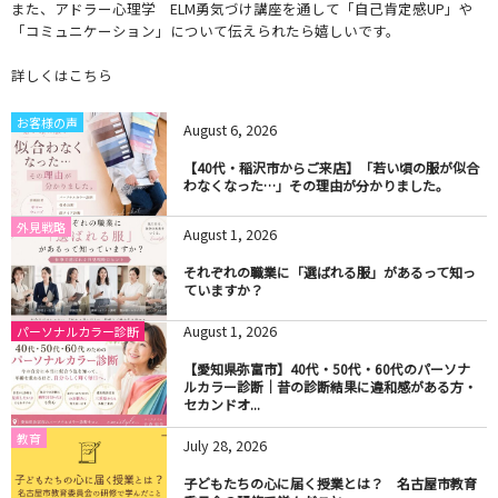
また、アドラー心理学 ELM勇気づけ講座を通して「自己肯定感UP」や
「コミュニケーション」について伝えられたら嬉しいです。
詳しくはこちら
お客様の声
August
6
,
2026
【40代・稲沢市からご来店】「若い頃の服が似合
わなくなった…」その理由が分かりました。
外見戦略
August
1
,
2026
それぞれの職業に「選ばれる服」があるって知っ
ていますか？
August
1
,
2026
パーソナルカラー診断
【愛知県弥富市】40代・50代・60代のパーソナ
ルカラー診断｜昔の診断結果に違和感がある方・
セカンドオ...
教育
July
28
,
2026
子どもたちの心に届く授業とは？ 名古屋市教育