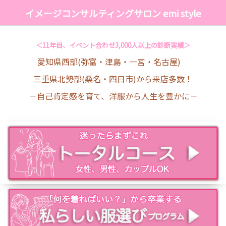
イメージコンサルティングサロン emi style
＜11年目、イベント合わせ3,000人以上の診断実績＞
愛知県西部(弥富・津島・一宮・名古屋)
三重県北勢部(桑名・四日市)から来店多数！
－自己肯定感を育て、洋服から人生を豊かに－