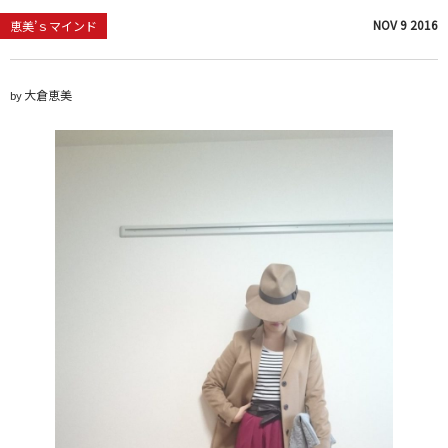
NOV
9
2016
恵美’ｓマインド
大倉恵美
by