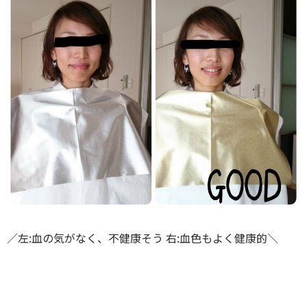
／左:血の気がなく、不健康そう 右:血色もよく健康的＼