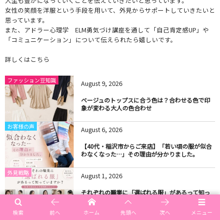
人生も豊かになっていくことを伝えていきたいと思っています。
女性の笑顔を洋服という手段を用いて、外見からサポートしていきたいと
思っています。
また、アドラー心理学 ELM勇気づけ講座を通して「自己肯定感UP」や
「コミュニケーション」について伝えられたら嬉しいです。
詳しくはこちら
ファッション豆知識
August
9
,
2026
ベージュのトップスに合う色は？合わせる色で印
象が変わる大人の色合わせ
お客様の声
August
6
,
2026
【40代・稲沢市からご来店】「若い頃の服が似合
わなくなった…」その理由が分かりました。
外見戦略
August
1
,
2026
それぞれの職業に「選ばれる服」があるって知っ
ていますか？
検索
前へ
ホーム
先頭へ
次へ
メニュー
August
1
,
2026
パーソナルカラー診断