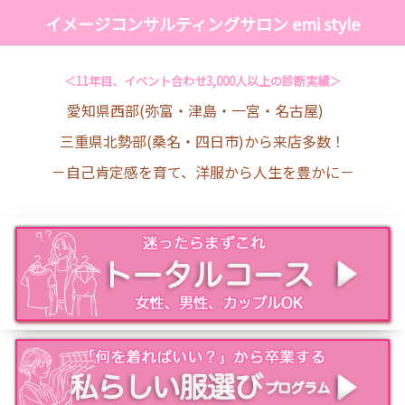
イメージコンサルティングサロン emi style
＜11年目、イベント合わせ3,000人以上の診断実績＞
愛知県西部(弥富・津島・一宮・名古屋)
三重県北勢部(桑名・四日市)から来店多数！
－自己肯定感を育て、洋服から人生を豊かに－