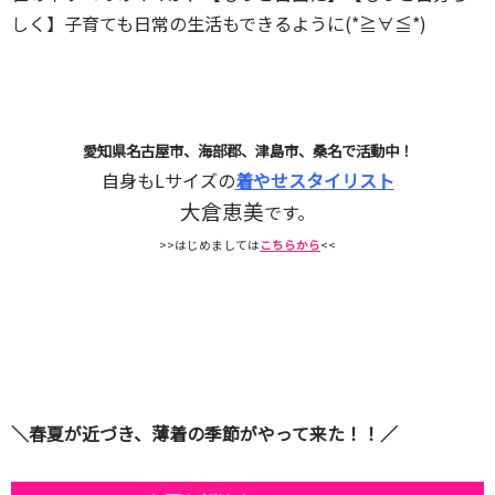
しく】子育ても日常の生活もできるように(*≧∀≦*)
愛知県名古屋市、海部郡、津島市、桑名で活動中！
自身もLサイズの
着やせスタイリスト
大倉恵美
です。
>>はじめましては
こちらから
<<
＼春夏が近づき、薄着の季節がやって来た！！／