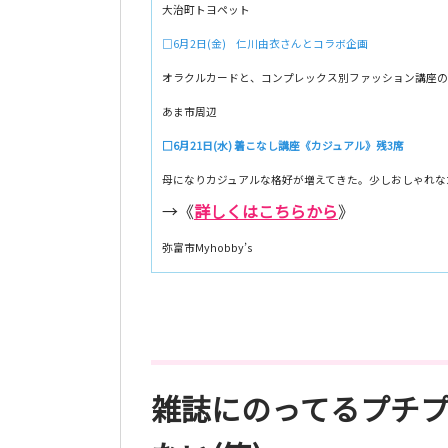
大治町トヨペット
□6月2日(金) 仁川由衣さんとコラボ企画
オラクルカードと、コンプレックス別ファッション講座の
あま市周辺
□6月21日(水) 着こなし講座《カジュアル》残3席
母になりカジュアルな格好が増えてきた。少しおしゃれな
→《
詳しくはこちらから
》
弥富市Myhobby’s
雑誌にのってるプチ