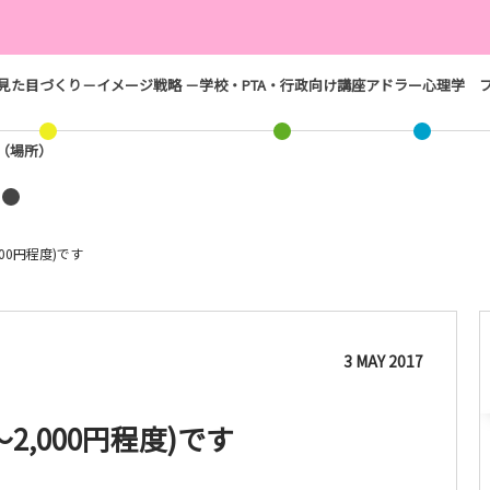
見た目づくり－イメージ戦略 －
学校・PTA・行政向け講座
アドラー心理学
ス（場所）
00円程度)です
3
MAY
2017
2,000円程度)です