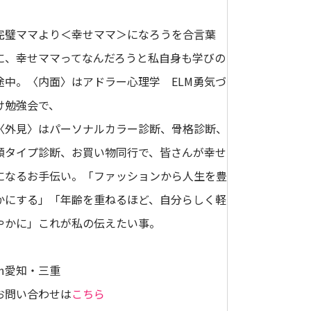
完璧ママより＜幸せママ＞になろうを合言葉
に、幸せママってなんだろうと私自身も学びの
途中。〈内面〉はアドラー心理学 ELM勇気づ
け勉強会で、
〈外見〉はパーソナルカラー診断、骨格診断、
顔タイプ診断、お買い物同行で、皆さんが幸せ
になるお手伝い。「ファッションから人生を豊
かにする」「年齢を重ねるほど、自分らしく軽
やかに」これが私の伝えたい事。
㏌愛知・三重
お問い合わせは
こちら