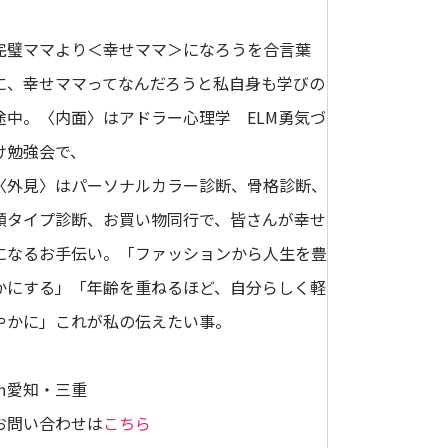
完璧ママより＜幸せママ＞になろうを合言葉
に、幸せママってなんだろうと私自身も学びの
途中。〈内面〉はアドラー心理学 ELM勇気づ
け勉強会で、
〈外見〉はパーソナルカラー診断、骨格診断、
顔タイプ診断、お買い物同行で、皆さんが幸せ
になるお手伝い。「ファッションから人生を豊
かにする」「年齢を重ねるほど、自分らしく軽
やかに」これが私の伝えたい事。
㏌愛知・三重
お問い合わせは
こちら