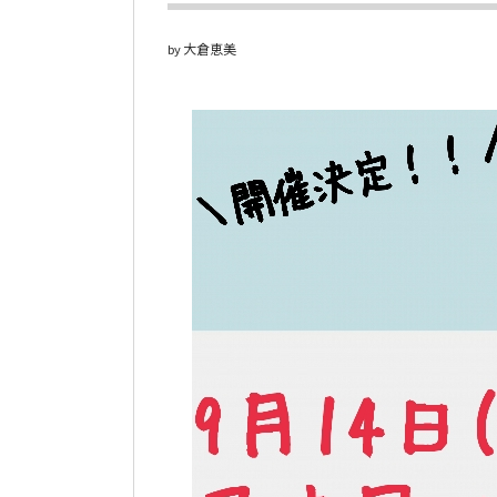
大倉恵美
by