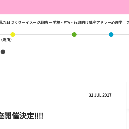
見た目づくり－イメージ戦略 －
学校・PTA・行政向け講座
アドラー心理学
ス（場所）
‼‼
31
JUL
2017
座開催決定‼‼