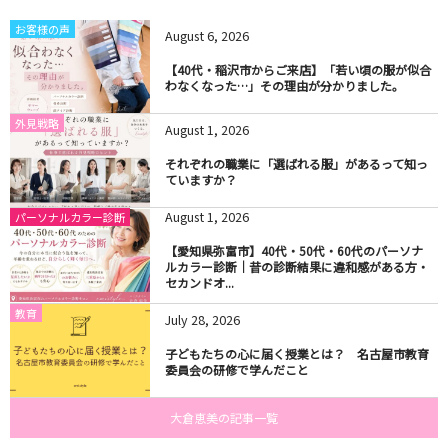
お客様の声
August
6
,
2026
【40代・稲沢市からご来店】「若い頃の服が似合
わなくなった…」その理由が分かりました。
外見戦略
August
1
,
2026
それぞれの職業に「選ばれる服」があるって知っ
ていますか？
August
1
,
2026
パーソナルカラー診断
【愛知県弥富市】40代・50代・60代のパーソナ
ルカラー診断｜昔の診断結果に違和感がある方・
セカンドオ...
教育
July
28
,
2026
子どもたちの心に届く授業とは？ 名古屋市教育
委員会の研修で学んだこと
大倉恵美の記事一覧