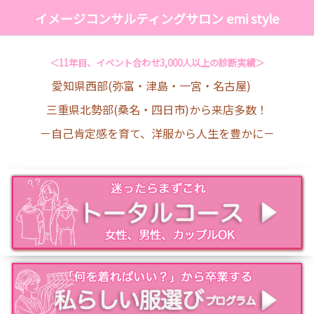
イメージコンサルティングサロン emi style
＜11年目、イベント合わせ3,000人以上の診断実績＞
愛知県西部(弥富・津島・一宮・名古屋)
三重県北勢部(桑名・四日市)から来店多数！
－自己肯定感を育て、洋服から人生を豊かに－