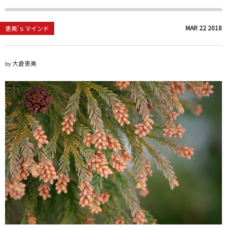
MAR
22
2018
恵美’ｓマインド
大倉恵美
by