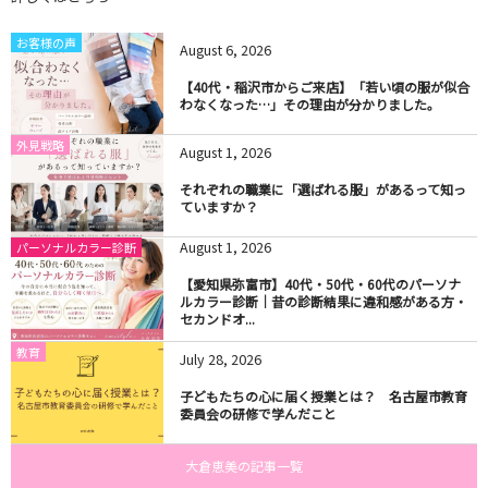
お客様の声
August
6
,
2026
【40代・稲沢市からご来店】「若い頃の服が似合
わなくなった…」その理由が分かりました。
外見戦略
August
1
,
2026
それぞれの職業に「選ばれる服」があるって知っ
ていますか？
August
1
,
2026
パーソナルカラー診断
【愛知県弥富市】40代・50代・60代のパーソナ
ルカラー診断｜昔の診断結果に違和感がある方・
セカンドオ...
教育
July
28
,
2026
子どもたちの心に届く授業とは？ 名古屋市教育
委員会の研修で学んだこと
大倉恵美の記事一覧