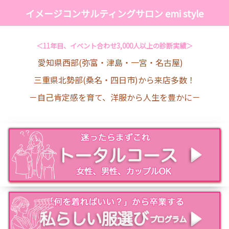
イメージコンサルティングサロン emi style
＜11年目、イベント合わせ3,000人以上の診断実績＞
愛知県西部(弥富・津島・一宮・名古屋)
三重県北勢部(桑名・四日市)から来店多数！
－自己肯定感を育て、洋服から人生を豊かに－