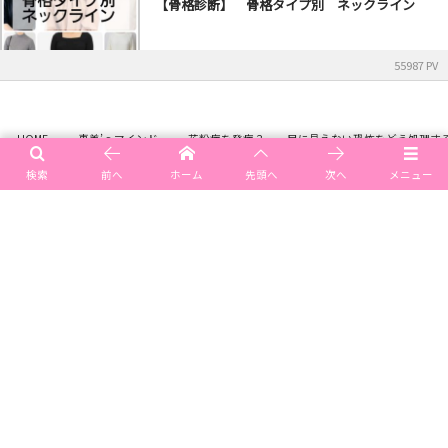
【骨格診断】 骨格タイプ別 ネックライン
55987 PV
HOME
恵美’ｓマインド
花粉症を発症？ 目に見えない恐怖をどう処理す
検索
前へ
ホーム
先頭へ
次へ
メニュー
メニュー
ご予約空き情報
ご予約・お問い合わせ
アクセス（場所）
©
2015 - 2026
イメージコンサルティングサロン emi style
.