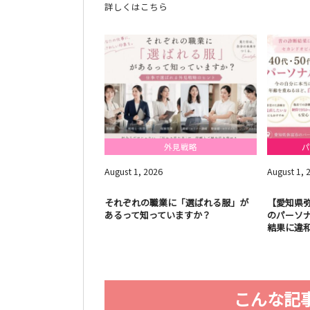
詳しくはこちら
外見戦略
パ
August
1
,
2026
August
1
,
それぞれの職業に「選ばれる服」が
【愛知県弥
あるって知っていますか？
のパーソ
結果に違和
こんな記