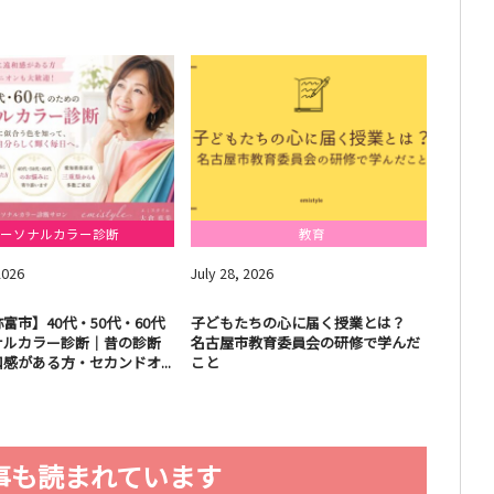
大倉恵美の記事一覧
ーソナルカラー診断
教育
2026
July
28
,
2026
July
18
富市】40代・50代・60代
子どもたちの心に届く授業とは？
人は見
ナルカラー診断｜昔の診断
名古屋市教育委員会の研修で学んだ
が外見
感がある方・セカンドオ...
こと
を伝え
事も読まれています