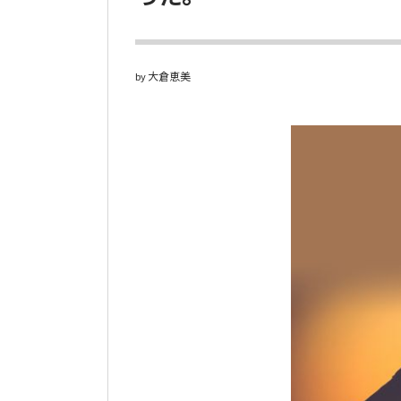
大倉恵美
by