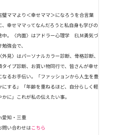
完璧ママより＜幸せママ＞になろうを合言葉
に、幸せママってなんだろうと私自身も学びの
途中。〈内面〉はアドラー心理学 ELM勇気づ
け勉強会で、
〈外見〉はパーソナルカラー診断、骨格診断、
顔タイプ診断、お買い物同行で、皆さんが幸せ
になるお手伝い。「ファッションから人生を豊
かにする」「年齢を重ねるほど、自分らしく軽
やかに」これが私の伝えたい事。
㏌愛知・三重
お問い合わせは
こちら