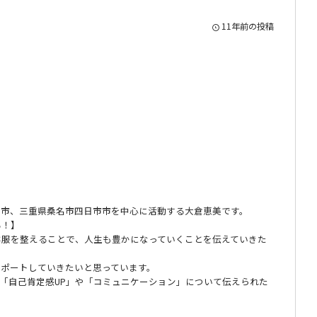
11年前の投稿
富市、三重県桑名市四日市市を中心に活動する大倉恵美です。
る！】
洋服を整えることで、人生も豊かになっていくことを伝えていきた
サポートしていきたいと思っています。
て「自己肯定感UP」や「コミュニケーション」について伝えられた