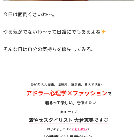
今日は面倒くさいわ～。
やる気がでないわ～って日誰にでもあるよね
そんな日は自分の気持ちを優先してみる。
愛知県名古屋市、海部郡、津島市、桑名で活動中!!
アドラー心理学×ファッション
で
「着るって楽しい」
を伝えたい
実はLサイズ
着やせスタイリスト 大倉恵美です♡
はじめましては＜
こちらから
＞
10満席＜11月受付中＞