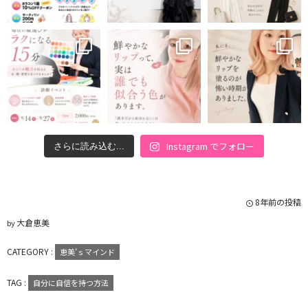
Instagram でフォロー
さらに読み込む...
8年前の投稿
大倉恵美
by
CATEGORY :
恵美’ｓマインド
TAG :
自分に自信を持つ方法