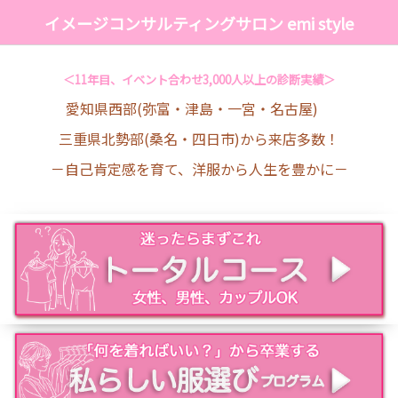
イメージコンサルティングサロン emi style
＜11年目、イベント合わせ3,000人以上の診断実績＞
愛知県西部(弥富・津島・一宮・名古屋)
三重県北勢部(桑名・四日市)から来店多数！
－自己肯定感を育て、洋服から人生を豊かに－