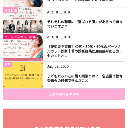
外見戦略
August
1
,
2026
それぞれの職業に「選ばれる服」があるって知っ
ていますか？
August
1
,
2026
パーソナルカラー診断
【愛知県弥富市】40代・50代・60代のパーソナ
ルカラー診断｜昔の診断結果に違和感がある方・
セカンドオ...
教育
July
28
,
2026
子どもたちの心に届く授業とは？ 名古屋市教育
委員会の研修で学んだこと
大倉恵美の記事一覧