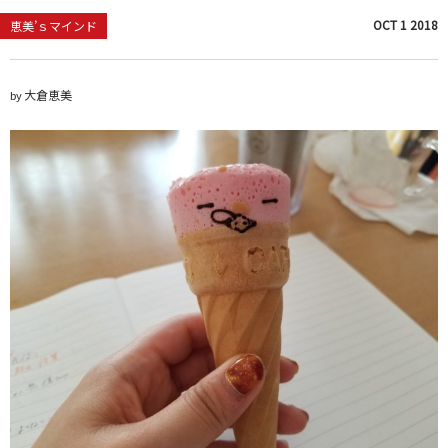
OCT
1
2018
恵美’ｓマインド
大倉恵美
by