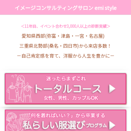
イメージコンサルティングサロン emi style
＜11年目、イベント合わせ3,000人以上の診断実績＞
愛知県西部(弥富・津島・一宮・名古屋)
三重県北勢部(桑名・四日市)から来店多数！
－自己肯定感を育て、洋服から人生を豊かに－