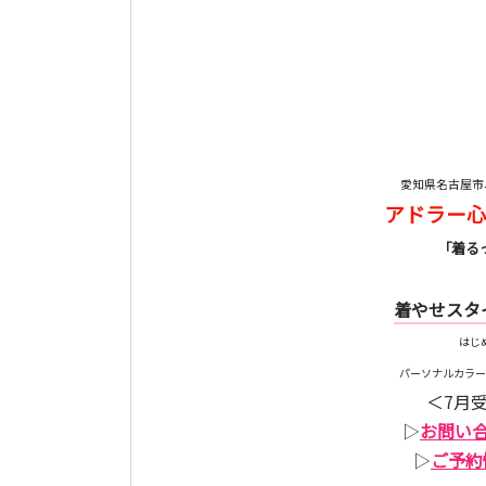
愛知県名古屋市
アドラー
「着る
着やせスタ
はじ
パーソナルカラー
＜7月
▷
お問い
▷
ご予約