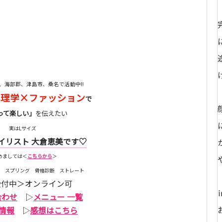
、海部郡、津島市、桑名で活動中!!
心理学×ファッション
で
って楽しい」
を伝えたい
実はLサイズ
イリスト 大倉恵美です♡
めましては＜
こちらから
＞
 スプリング 骨格診断 ストレート
受付中＞オンライン可
合わせ
▷
メニュー 一覧
情報
▷
感想はこちら