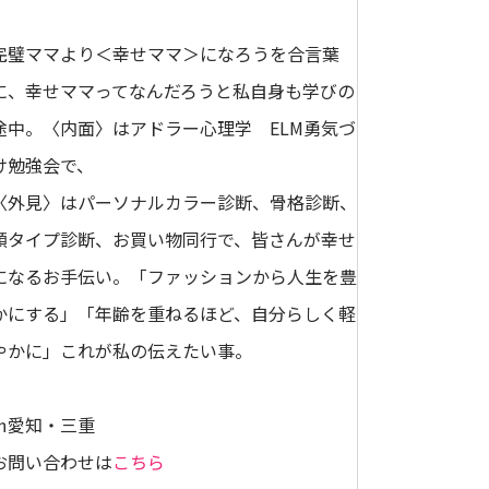
完璧ママより＜幸せママ＞になろうを合言葉
に、幸せママってなんだろうと私自身も学びの
途中。〈内面〉はアドラー心理学 ELM勇気づ
け勉強会で、
〈外見〉はパーソナルカラー診断、骨格診断、
顔タイプ診断、お買い物同行で、皆さんが幸せ
になるお手伝い。「ファッションから人生を豊
かにする」「年齢を重ねるほど、自分らしく軽
やかに」これが私の伝えたい事。
㏌愛知・三重
お問い合わせは
こちら