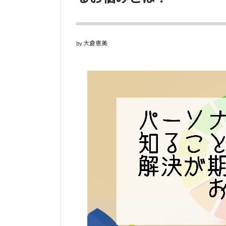
大倉恵美
by