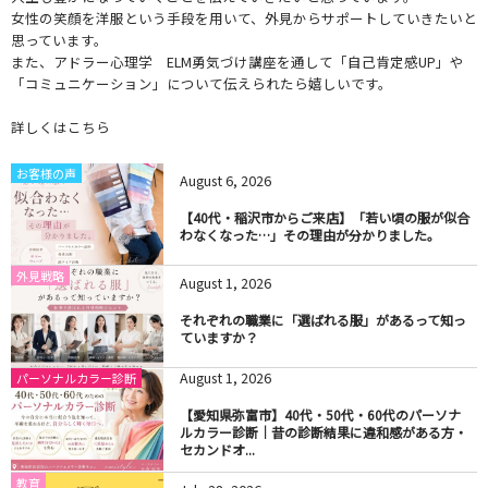
女性の笑顔を洋服という手段を用いて、外見からサポートしていきたいと
思っています。
また、アドラー心理学 ELM勇気づけ講座を通して「自己肯定感UP」や
「コミュニケーション」について伝えられたら嬉しいです。
詳しくはこちら
お客様の声
August
6
,
2026
【40代・稲沢市からご来店】「若い頃の服が似合
わなくなった…」その理由が分かりました。
外見戦略
August
1
,
2026
それぞれの職業に「選ばれる服」があるって知っ
ていますか？
August
1
,
2026
パーソナルカラー診断
【愛知県弥富市】40代・50代・60代のパーソナ
ルカラー診断｜昔の診断結果に違和感がある方・
セカンドオ...
教育