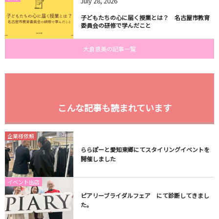
July
28
,
2026
子どもたちの心に届く授業とは？ 名古屋市教育
委員会の研修で学んだこと
大倉恵美の記事一覧
こんな記事も読まれています
企業様依頼
ららぽーと愛知東郷にてスタイリングイベントを
開催しました
イベント出店
ピアリーブライダルフェア にて診断してきまし
た。