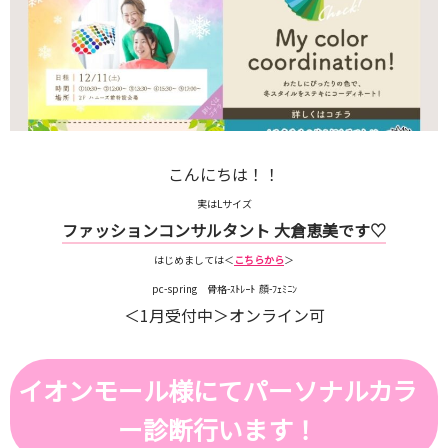
こんにちは！！
実はLサイズ
ファッションコンサルタント 大倉恵美です♡
はじめましては＜
こちらから
＞
pc-spring 骨格-ｽﾄﾚｰﾄ 顔-ﾌｪﾐﾆﾝ
＜1月受付中＞オンライン可
イオンモール様にてパーソナルカラ
ー診断行います！