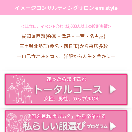
イメージコンサルティングサロン emi style
＜11年目、イベント合わせ3,000人以上の診断実績＞
愛知県西部(弥富・津島・一宮・名古屋)
三重県北勢部(桑名・四日市)から来店多数！
－自己肯定感を育て、洋服から人生を豊かに－