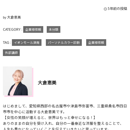
5年前の投稿
大倉恵美
by
CATEGORY :
企業様依頼
未分類
TAG :
イオンモール津南
パーソナルカラー診断
企業様依頼
外部講師
大倉恵美
はじめまして、愛知県西部の名古屋市や津島市弥富市、三重県桑名市四日
市市を中心に活動する大倉恵美です。
【女性の笑顔が増えると、世界はもっと幸せになる！】
ありのままの自分を受け入れ、自分の一番身近な洋服を整えることで、
人生も豊かになっていくことを伝えていきたいと思っています。